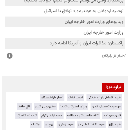
نیازمندیها
خرید اقساطی لوازم خانگی
قیمت تشک
اخبار بازنشستگان
مهاجرت تحصیلی آلمان
ویزای استارتاپ کانادا
مخازن پلی اتیلن
فال حافظ
قلیان میرداماد
کافه مناسب کار و مطالعه
مجله آرایش گرام
ثبت نام کالابرگ
خرید nft
خرید اکانت گوگل ادز
خرید زعفران
زرچین
بوکینگ