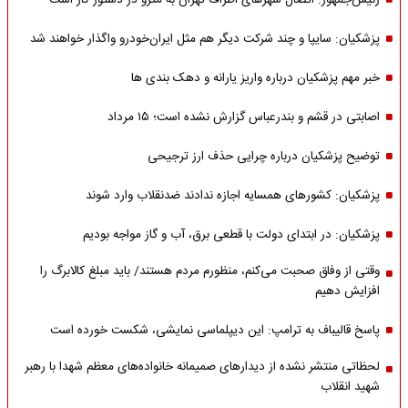
رئیس‌جمهور: اتصال شهرهای اطراف تهران به مترو در دستور کار است
پزشکیان: سایپا و چند شرکت دیگر هم مثل ایران‌خودرو واگذار خواهند شد
خبر مهم پزشکیان درباره واریز یارانه و دهک بندی ها
اصابتی در قشم و بندرعباس گزارش نشده است؛ ۱۵ مرداد
توضیح پزشکیان درباره چرایی حذف ارز ترجیحی
پزشکیان: کشورهای همسایه اجازه ندادند ضدنقلاب وارد شوند
پزشکیان: در ابتدای دولت با قطعی برق، آب و گاز مواجه بودیم
وقتی از وفاق صحبت می‌کنم، منظورم مردم هستند/ باید مبلغ کالابرگ را
افزایش دهیم
پاسخ قالیباف به ترامپ: این دیپلماسی نمایشی، شکست خورده است
لحظاتی منتشر نشده از دیدارهای صمیمانه خانواده‌های معظم شهدا با رهبر
شهید انقلاب