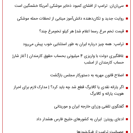
سی‌ان‌ان: ترامپ از افشای کمبود ذخایر موشکی آمریکا خشمگین است
روایت جدید و تکان‌دهنده دانش‌آموز مینابی از لحظات حمله موشکی
قیمت تخم مرغ رسما اعلام شد| هر کیلو تخم‌مرغ چند؟
ترامپ: همه چیز درباره ایران به طور استثنایی خوب پیش می‌رود
غافلگیری دولت با واریزی 4 میلیونی بحساب حقوق کارمندان | آغاز شارژ
حساب کارمندان از امشب
اصلاح قانون مهریه به دستورکار مجلس بازگشت
اگر یارانه نقدی یا کالابرگ قطع شد چه باید کرد؟ | مدارک لازم برای احراز
هویت یارانه و کالابرگ
گفتگوی تلفنی وزرای خارجه ایران و موریتانی
ادعای رویترز: ایران به کشورهای خلیج فارس هشدار داد
عصبانیت ترامپ از فیک‌نیوزها