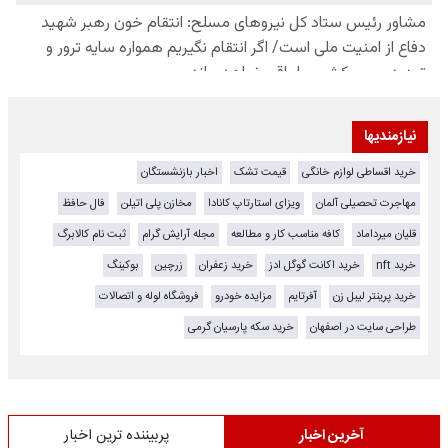
نیازمندیها
خرید اقساطی لوازم خانگی
قیمت تشک
اخبار بازنشستگان
مهاجرت تحصیلی آلمان
ویزای استارتاپ کانادا
مخازن پلی اتیلن
فال حافظ
قلیان میرداماد
کافه مناسب کار و مطالعه
مجله آرایش گرام
ثبت نام کالابرگ
خرید nft
خرید اکانت گوگل ادز
خرید زعفران
زرچین
بوکینگ
خرید پرینتر لیبل زن
آفرتایم
مزایده خودرو
فروشگاه لوله و اتصالات
طراحی سایت در اصفهان
خرید سکه پارسیان گرمی
آخرین اخبار
پربیننده ترین اخبار