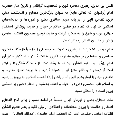
نقش بی بدیل، رهبری معجزه گون و شخصیت گرانقدر و تاریخ ساز حضرت
امام (رضوان الله تعالی علیه) به عنوان بزرگ‌ترین مصلح و اندیشمند دینی
قرن، نظامی الهی را بر پایه مردم سالاری دینی و آموزه‌ها و اندیشه‌های
اسلامی بنا نهاد که نظام دو قطبی حاکم بر جهان و قدرت پوشالی استکبار
جهانی غرب و شرق را به سخره گرفت و قدرت نوینی همچون انقلاب اسلامی
را در عرصه بین المللی پدیدار نمود.
قیام مردمی ۱۵ خرداد به رهبری حضرت امام خمینی (ره) سرآغاز مکتب فکری،
سیاسی و اجتماعی بر مبنای منظومه فکری عدالت گستر و استکبار ستیز آن
امام بزرگوار و عظیم الشأن بود که با رشادت‌ها، از خود گذشتگی‌ها و ایثار
امت آزادی‌خواه و ظلم ستیز ایران همراه گردید و با پیوند عمیق معنوی و
عاطفی مردم با آرمان‌های الهی امام راحل (ره) انقلاب اسلامی به پیروزی رسید
و اسلام ناب محمدی (ص) را احیاء و اعتلاء بخشید و شعار «خون بر شمشیر
پیروز است» را محقق نمود.
ملت شجاع، بصیر و قهرمان ایران مسلماً در ادامه مسیر و برای فتح قله‌های
افتخار و عظمت با پیروی مخلصانه و اعتقادی از ولی فقیه و رهبر عظیم الشأن
انقلاب اسلامی حضرت آیت الله العظمی امام خامنه‌ای (مدظله العالی) از همه