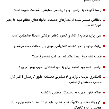
پاسخ قالیباف به ترامپ: این دیپلماسی نمایشی، شکست خورده است
لحظاتی منتشر نشده از دیدارهای صمیمانه خانواده‌های معظم شهدا با رهبر
شهید انقلاب
سی‌ان‌ان: ترامپ از افشای کمبود ذخایر موشکی آمریکا خشمگین است
روایت جدید و تکان‌دهنده دانش‌آموز مینابی از لحظات حمله موشکی
قیمت تخم مرغ رسما اعلام شد| هر کیلو تخم‌مرغ چند؟
ترامپ: همه چیز درباره ایران به طور استثنایی خوب پیش می‌رود
غافلگیری دولت با واریزی 4 میلیونی بحساب حقوق کارمندان | آغاز شارژ
حساب کارمندان از امشب
اصلاح قانون مهریه به دستورکار مجلس بازگشت
اگر یارانه نقدی یا کالابرگ قطع شد چه باید کرد؟ | مدارک لازم برای احراز
هویت یارانه و کالابرگ