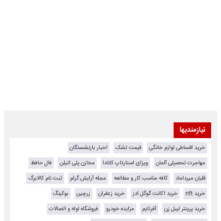
نیازمندیها
خرید اقساطی لوازم خانگی
قیمت تشک
اخبار بازنشستگان
مهاجرت تحصیلی آلمان
ویزای استارتاپ کانادا
مخازن پلی اتیلن
فال حافظ
قلیان میرداماد
کافه مناسب کار و مطالعه
مجله آرایش گرام
ثبت نام کالابرگ
خرید nft
خرید اکانت گوگل ادز
خرید زعفران
زرچین
بوکینگ
خرید پرینتر لیبل زن
آفرتایم
مزایده خودرو
فروشگاه لوله و اتصالات