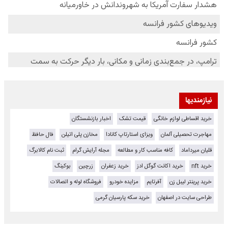
نیازمندیها
خرید اقساطی لوازم خانگی
قیمت تشک
اخبار بازنشستگان
مهاجرت تحصیلی آلمان
ویزای استارتاپ کانادا
مخازن پلی اتیلن
فال حافظ
قلیان میرداماد
کافه مناسب کار و مطالعه
مجله آرایش گرام
ثبت نام کالابرگ
خرید nft
خرید اکانت گوگل ادز
خرید زعفران
زرچین
بوکینگ
خرید پرینتر لیبل زن
آفرتایم
مزایده خودرو
فروشگاه لوله و اتصالات
طراحی سایت در اصفهان
خرید سکه پارسیان گرمی