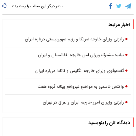
۰
نفر دیگر این مطلب را پسندیدند
اخبار مرتبط
رایزنی وزرای خارجه آمریکا و رژیم صهیونیستی درباره ایران
ﺑﯿﺎﻧﯿه ﻣﺸﺘﺮک وزرای اﻣﻮر ﺧﺎرﺟه اﻓﻐﺎﻧﺴﺘﺎن و اﯾﺮان
گفت‌وگوی وزرای خارجه انگلیس و کانادا درباره ایران
واکنش قاسمی به مواضع غیرواقع بینانه گروه هفت
رایزنی وزیران امور خارجه ایران و عراق در تهران
دیدگاه تان را بنویسید