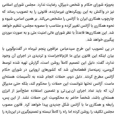
به‌ویژه شورای حکام و شخص دبیرکل، رضایت ندارد. مجلس شورای اسلامی
نیز در واکنش به این رویکردهای غیرسازنده، قانونی را به تصویب رساند که
چارچوب همکاری ایران با آژانس را مشخص می‌کند. بر همین اساس، شیوه و
نحوه همکاری با آژانس تغییر کرده و متناسب با مصوبه مجلس، تنظیم خواهد
شد. این همکاری‌ها قاعدتاً با نظر شورای عالی امنیت ملی و به صورت موردی
پیگیری خواهد شد.
در پی تصویب این طرح سیدعباس عراقچی پنجم تیرماه در گفت‌وگویی با
بیان اینکه این قانون برای ما لازم‌الاجراست و تردیدی در اجرای آن وجود
ندارد، گفت: ️دلیل این تصمیم کاملاً روشن است، گزارش تهیه ‌شده توسط
گروسی، زمینه‌ساز قطعنامه‌ای شد که کشورهای اروپایی در شورای حکام
آژانس مطرح کردند. ️دلیل دوم، حملات انجام ‌شده به تأسیسات هسته‌ای
ماست. آژانس نه‌تنها نتوانست این حملات را محکوم کند، بلکه حتی مدیرکل
آن، که باید نماد اجرای ان.پی.تی و تضمین استفاده صلح‌آمیز از انرژی
هسته‌ای باشد، شخصاً حاضر به محکومیت این حملات نشد. از این پس،
رابطه و همکاری ما با آژانس شکل جدیدی پیدا خواهد کرد. قانون مصوب
مجلس تکلیف را روشن کرده اما راه را کاملاً نبسته و تصمیم‌گیری در این‌باره را