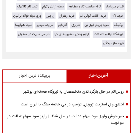
قلیان میرداماد
کافه مناسب کار و مطالعه
مجله آرایش گرام
ثبت نام کالابرگ
خرید nft
خرید اکانت گوگل ادز
خرید زعفران
زرچین
ورق سیاه فولادایرانیان
بوکینگ
خرید پرینتر لیبل زن
باربری
آفرتایم
مزایده خودرو
بلیط هواپیما
فروشگاه لوله و اتصالات
لوازم یدکی ماشین های کیا
طراحی سایت در اصفهان
قهوه ساز دلونگی
آخرین اخبار
پربیننده ترین اخبار
روس‌اتم در حال بازگرداندن متخصصان به نیروگاه هسته‌ای بوشهر
ادعای وال استریت ژورنال: ترامپ در پی خاتمه جنگ با ایران است
خبر خوش واریز سود سهام عدالت در سال ۱۴۰۵ | واریز سود سهام عدالت در
دو نوبت