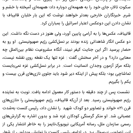
سکوتِ تالار، جای خود را به همهمه‌ای دوباره داد؛ همهمه‌ای آمیخته با خشم و
شرم. خبرنگاران خارجی بعدتر خواهند نوشت که این بار خلبان قالیباف با
نشان دادن این دوعکس اعتبار اسرائیل را بمباران کرد.
قالیباف، عکس‌ها را به آرامی پایین آورد، ولی هنوز در دست نگه داشت. این
دو عکس انگار شاهدانی زنده بودند بر نسل‌کشی رژیم صهیونیستی. او رو به
حضار پرسید اگر این جنایت کیفر نبیند، آن‎گاه مشروعیت نظام بین‌الملل چه
معنایی دارد؟ و در آخر سخنش گفت :‌ غزه تنها یک نقطه روی نقشه نیست،
بلکه مرکز آزمون وجدان انسانیت است. در برابر نسل‌کشی غزه نمی‌بایست
تماشاچی بود؛ بلکه پیش از این‎که دیر شود باید جلوی نازی‌های قرن بیست و
یکم را بگیریم.
نشست پس از چند دقیقه با دستور کار معمول ادامه یافت. نوبت به نماینده
رژیم صهیونیستی رسید. بعد از آن‌که قالیباف، رژیم صهیونیستی را «نازی‌های
قرن ۲۱» خواند و تصاویر دو کودک شهید را نشان داد، رئیس کنست به‌شدت
عصبانی شد. او منکر گرسنگی کودکان غزه شد و بدون اشاره به گزارش‌های
رسمی سازمان ملل، رسانه آمریکایی نیویورک‌تایمز را به خاطر انتشار یکی از
این تصاویر، زیرسوال برد. در ادامه، رئیس کنست با نمایش ویدئویی از شعار