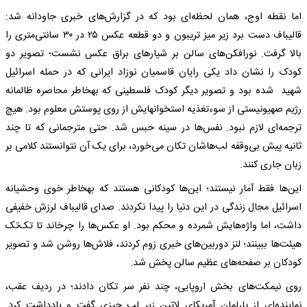
اما نقطه اوج، همان لحظه‌ای بود که در گزارش‌های خبری جاودانه شد:
قالیباف دست برد زیر میز تریبون و دو قطعه عکس ۲۵ در ۳۰ سانتی‌متری را
بالا گرفت. نورافکن‌های سالن بر شیارهای براق عکس نشست؛ تصویر دو
کودک را نشان داد یکی رایان قاسمیان نوزاد ایرانی که در حمله اسرائیل
شهید شده بود و تصویر دیگر کودک فلسطینی که به‎خاطر محاصره ظالمانه
رژیم صهیونیستی از سوءتغذیه استخوان‎هایش از روی پوستش معلوم بود. هیچ
ترجمه‌ای لازم نبود. نفس‌ها در سینه حبس شد. حتی مترجمانی که تا چند
ثانیه پیش بی‌وقفه لب‌هاشان تکان می‌خورد، برای یک آن نتوانستند کلامی بر
زبان جاری کنند.
این‌ها فقط آمار نیستند؛ این‌ها کودکانی هستند که به‎خاطر خوی وحشیانه
اسرائیل مجال زندگی در این دنیا را پیدا نکردند. صدای قالیباف لرزش خفیفی
داشت، اما واژه‌هایش شمرده و محکم بود. او عکس‌ها را چرخاند تا تک‌تک
هیئت‌ها ببینند؛ لنز دوربین‌های خبری زوم کردند، فلاش‌ها روشن شد و تصویر
کودکان بر صفحه‌های عظیم سالن پخش شد.
روی نیمکت‌های بخش اروپایی، چند نفر سر تکان دادند؛ در ردیف عقب،
نماینده‌ای از پارلمان آمریکای لاتین زیر لب چیزی گفت و یادداشت کرد.