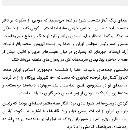
صدای زنگ آغاز نشست هنوز در فضا می‌پیچید که موجی از سکوت بر تالار
نشست اتحادیه بین‌المجالس جهانی سایه انداخت. سکوتی که نه از خستگی
نمایندگان، که از انتظار برای شنیدن روایتی تازه از جنگ و صلح برمی‌خاست.
منشی اسم رئیس مجلس ایران را صدا زد. پشت تریبون، محمدباقر قالیباف
آرام ایستاد. چهره‌ای که بسیاری در میان هیئت‌های عربی و لاتین، بیش از
همه با خاطره پیغام‌های سرسختانه‌اش در بحران‌های منطقه می‌شناختند.
​​​​​​نخستین جمله‌های قالیباف، فضا را شکست: «جمهوری اسلامی ایران هدف
تجاوز آشکار قرار گرفت؛ تجاوزی که دست‌کم ۱۱۰۰ شهروند بی‌گناه را از ما گرفت
». صدای او در میکروفن طنین انداخت . عدد «چهارده دانشمند برجسته» و
«ده‌ها زن و کودک» موجی از زمزمه میان خبرنگاران به راه انداخت.
گردش دوربین‌ها اما هنوز عادی بود. انگار همه منتظر لحظه‌ای بودند که رئیس
پارلمان ایران از ادبیات رسمی فراتر رود. قالیباف با اشاره به سکوت آژانس
بین‌المللی انرژی اتمی و «مهر پایانی» که به قول او بر معاهده‌های عدم اشاعه
زده شده، ضرباهنگ کلامش را بالا برد.