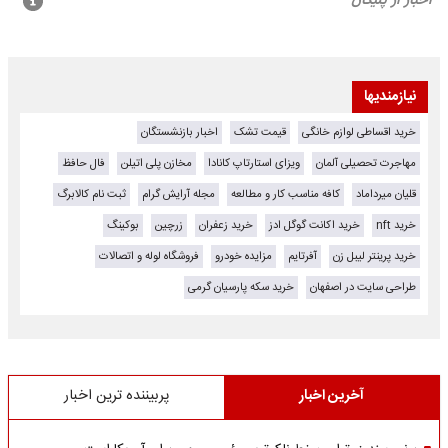
نیازمندیها
خرید اقساطی لوازم خانگی
قیمت تشک
اخبار بازنشستگان
مهاجرت تحصیلی آلمان
ویزای استارتاپ کانادا
مخازن پلی اتیلن
فال حافظ
قلیان میرداماد
کافه مناسب کار و مطالعه
مجله آرایش گرام
ثبت نام کالابرگ
خرید nft
خرید اکانت گوگل ادز
خرید زعفران
زرچین
بوکینگ
خرید پرینتر لیبل زن
آفرتایم
مزایده خودرو
فروشگاه لوله و اتصالات
طراحی سایت در اصفهان
خرید سکه پارسیان گرمی
آخرین اخبار
پربیننده ترین اخبار