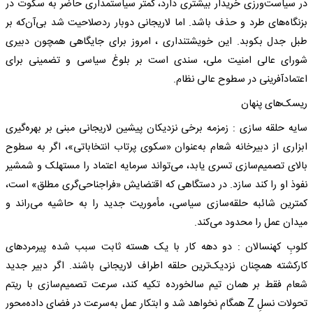
در سیاست‌ورزی خریدار بیشتری دارد، کمتر سیاستمداری حاضر به سکوت در
بزنگاه‌های طرد و حذف باشد. اما لاریجانی دوبار ردصلاحیت شد بی‌آن‌که بر
طبل جدل بکوبد. این خویشتنداری ، امروز برای جایگاهی همچون دبیری
شورای عالی امنیت ملی، سندی است بر بلوغ سیاسی و تضمینی برای
اعتمادآفرینی در سطوح عالی نظام.
ریسک‌های پنهان
سایه حلقه سازی :‌ زمزمه‌ برخی نزدیکان پیشین لاریجانی مبنی بر بهره‌گیری
ابزاری از دبیرخانه شعام به‌عنوان «سکوی پرتاب انتخاباتی»، اگر به سطوح
بالای تصمیم‌سازی تسری یابد، می‌تواند سرمایه‌ اعتماد را مستهلک و شمشیر
نفوذ او را کند سازد. در دستگاهی که اقتضایش «فراجناحی‌گری مطلق» است،
کمترین شائبه‌ حلقه‌سازی سیاسی، مأموریت جدید را به حاشیه می‌راند و
میدان عمل را محدود می‌کند.
کلوبِ کهن‎سالان : دو دهه کار با یک هسته‌ ثابت سبب شده پیرمردهای
کارکشته همچنان نزدیک‌ترین حلقه‌ اطراف لاریجانی باشند. اگر دبیر جدید
شعام فقط بر همان تیم سالخورده تکیه کند، سرعت تصمیم‌سازی با ریتم
تحولات نسلِ ‌Z همگام نخواهد شد و ابتکار عمل به‌سرعت در فضای داده‌محور