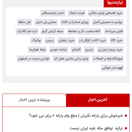
نیازمندیها
خرید اقساطی لوازم خانگی
قیمت تشک
اخبار بازنشستگان
مهاجرت تحصیلی آلمان
ویزای استارتاپ کانادا
مخازن پلی اتیلن
فال حافظ
قلیان میرداماد
کافه مناسب کار و مطالعه
مجله آرایش گرام
ثبت نام کالابرگ
خرید nft
خرید اکانت گوگل ادز
خرید زعفران
زرچین
بوکینگ
خرید پرینتر لیبل زن
باربری
آفرتایم
مزایده خودرو
بلیط هواپیما
فروشگاه لوله و اتصالات
لوازم یدکی ماشین های کیا
طراحی سایت در اصفهان
قهوه ساز دلونگی
آخرین اخبار
پربیننده ترین اخبار
خبرخوش برای یارانه بگیران | مبلغ وام یارانه 2 برابر می شود؟
ترکیه: توافق مکه علیه ایران نیست