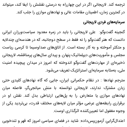
ترجمه کند. لاریجانی اگر در این چهارراه به درستی نقشش را ایفا کند، می‎تواند
در کمترین زمان، اطمینان مقامات عالی و نهادهای موازی را جلب کند.
سرمایه‌های فردی لاریجانی
گنجینه گفت‌وگو: علی لاریجانی را باید در زمره‌ معدود سیاست‌ورزان ایرانی
دانست که هنر گفت‌وگو را نه فقط در سطح دوجانبه، که در هندسه‌ای چندلایه
و متکثر آموخته و به کار بسته است. از اتاق‌های صداوسیما تا کرسی ریاست
مجلس و مأموریت‌های دیپلماتیک پنهان و پیدای سال‌های پرمناقشه، لاریجانی
ذخیره‌ای از مهارت‌های گفت‌وگو اندوخته که امروز در میدان پیچیده‌ امنیت
ملی، به‌مثابه سرمایه‌ای استراتژیک تعریف می‌شود.
مترجم نهادها : در نظام حکمرانی ایران، جایی که گاه نهادهای کلیدی حتی
زبان مشترک ندارند، لاریجانی توانسته با منشِ میانجی‌گر، فاصله میان
نهادهای موازی یا متعارض را به پل‌هایی ارتباطی بدل کند. نقش او در
برقراری رابطه‌های عرضی مؤثر میان لایه‌های مختلف قدرت، بی‌تردید یکی از
وجوه مغفول اما تعیین‌کننده‌ اثرگذاری اوست.
اعتدال‌گراییِ آزمون‌پس‌داده: شاید در فضای سیاسی امروز که قهر و تندخویی