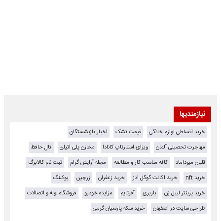
نیازمندیها
خرید اقساطی لوازم خانگی
قیمت تشک
اخبار بازنشستگان
مهاجرت تحصیلی آلمان
ویزای استارتاپ کانادا
مخازن پلی اتیلن
فال حافظ
قلیان میرداماد
کافه مناسب کار و مطالعه
مجله آرایش گرام
ثبت نام کالابرگ
خرید nft
خرید اکانت گوگل ادز
خرید زعفران
زرچین
بوکینگ
خرید پرینتر لیبل زن
باربری
آفرتایم
مزایده خودرو
فروشگاه لوله و اتصالات
طراحی سایت در اصفهان
خرید سکه پارسیان گرمی