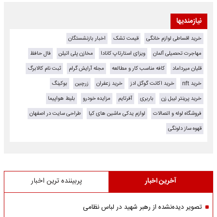
نیازمندیها
خرید اقساطی لوازم خانگی
قیمت تشک
اخبار بازنشستگان
مهاجرت تحصیلی آلمان
ویزای استارتاپ کانادا
مخازن پلی اتیلن
فال حافظ
قلیان میرداماد
کافه مناسب کار و مطالعه
مجله آرایش گرام
ثبت نام کالابرگ
خرید nft
خرید اکانت گوگل ادز
خرید زعفران
زرچین
بوکینگ
خرید پرینتر لیبل زن
باربری
آفرتایم
مزایده خودرو
بلیط هواپیما
فروشگاه لوله و اتصالات
لوازم یدکی ماشین های کیا
طراحی سایت در اصفهان
قهوه ساز دلونگی
آخرین اخبار
پربیننده ترین اخبار
تصویر دیده‌نشده از رهبر شهید در لباس نظامی