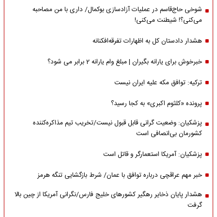
شوخی حاج‌قاسم در عملیات آزادسازی بوکمال/ داری با من مصاحبه‌
می‌کنی؟! شیطنت می‌کنی!
هشدار دادستان کل به اظهارات تفرقه‌افکنانه
خبرخوش برای یارانه بگیران | مبلغ وام یارانه 2 برابر می شود؟
ترکیه: توافق مکه علیه ایران نیست
پرونده «کلثوم اکبری» به کجا رسید؟
پزشکیان: وضعیت گرانی قابل قبول نیست/تخریب تیم مذاکره‌کننده
کشورمان بی‌انصافی است
پزشکیان: آمریکا استعمارگر و قاتل است
خبر مهم عراقچی درباره توافق با عمان/ شرط بازگشایی تنگه هرمز
هشدار پایان ذخایر رهگیر کشورهای خلیج فارس/نگرانی آمریکا از چین بالا
گرفت