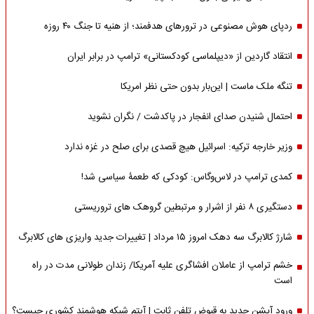
ردپای هوش مصنوعی در ترورهای هدفمند؛ از هنیه تا جنگ ۴۰ روزه
انتقاد گاردین از «دیپلماسی کودکستانی» ترامپ در برابر ایران
تنگه ملک ماست | این‌بار بدون حتی نظر امریکا
احتمال شنیدن صدای انفجار در پاکدشت / نگران نشوید
وزیر خارجه ترکیه: اسرائیل هیچ قصدی برای صلح در غزه ندارد
کمدی ترامپ در لاس‌وگاس: کودکی که طعمۀ سیاسی شد!
دستگیری ۸ نفر از اشرار و مرتبطین گروهک های تروریستی
شارژ کالابرگ سه دهک امروز ۱۵ مرداد | تغییرات جدید واریزی های کالابرگ
خشم ترامپ از عاملان افشاگری‌ علیه آمریکا/ زندان طولانی مدت در راه
است
ورود آپشن جدید به قبوض تلفن ثابت | آیتم شبکه هوشمند کشوری چیست؟