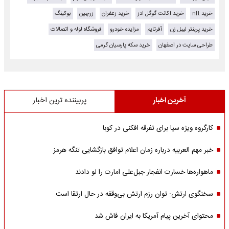
خرید nft
خرید اکانت گوگل ادز
خرید زعفران
زرچین
بوکینگ
خرید پرینتر لیبل زن
آفرتایم
مزایده خودرو
فروشگاه لوله و اتصالات
طراحی سایت در اصفهان
خرید سکه پارسیان گرمی
آخرین اخبار
پربیننده ترین اخبار
کارگروه ویژه سیا برای تفرقه افکنی در کوبا
خبر مهم العربیه درباره زمان اعلام توافق بازگشایی تنگه هرمز
ماهواره‌‌ها خسارت انفجار جبل‌علی امارت را لو دادند
سخنگوی ارتش: توان رزم ارتش بی‌وقفه در حال ارتقا است
محتوای آخرین پیام آمریکا به ایران فاش شد