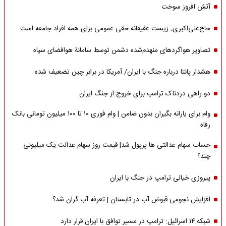
آتش افروز سوخت
حاج‌علی‌اکبری: زیست عفیفانه حقی عمومی برای همه افراد جامعه است
تصاویر هواگردهای منهدم‌شده دشمن توسط سامانۀ هوافضای سپاه
هشدار پانتا درباره جنگ با ایران/ آمریکا در برابر چین تضعیف شده
دو راهی دردناک ترامپ برای خروج از جنگ ایران
وام برای یارانه بگیران بدون ضامن | وام فوری ۱۰ تا ۱۰۰ میلیون تومانی بانک
رفاه
حساب سهام عدالتی ها پرپول شد| قیمت روز سهام عدالت یک میلیونی
چند؟
پیروزی خیالی ترامپ در جنگ با ایران
افزایش نجومی قبوض آب در تابستان | تعرفه آب گران شد؟
شبکه ۱۴ اسرائیل: ترامپ در مسیر توافق با ایران قرار دارد