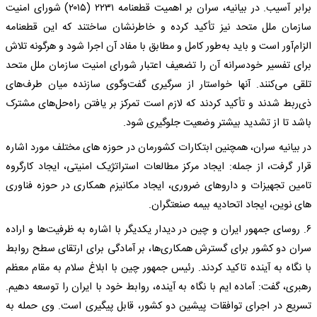
برابر آسیب. در بیانیه، سران بر اهمیت قطعنامه ۲۲۳۱ (۲۰۱۵) شورای امنیت
سازمان ملل متحد نیز تأکید کرده و خاطرنشان ساختند که این قطعنامه
الزام‌آور است و باید به‌طور کامل و مطابق با مفاد آن اجرا شود و هرگونه تلاش
برای تفسیر خودسرانه آن را تضعیف اعتبار شورای امنیت سازمان ملل متحد
تلقی می‌کنند. آنها خواستار از سرگیری گفت‌وگوی سازنده میان طرف‌های
ذی‌ربط شدند و تأکید کردند که لازم است تمرکز بر یافتن راه‌حل‌های مشترک
باشد تا از تشدید بیشتر وضعیت جلوگیری شود.
در بیانیه سران، همچنین ابتکارات کشورمان در حوزه های مختلف مورد اشاره
قرار گرفت، از جمله: ایجاد مرکز مطالعات استراتژیک امنیتی، ایجاد کارگروه
تامین تجهیزات و داروهای ضروری، ایجاد مکانیزم همکاری در حوزه فناوری
های نوین، ایجاد اتحادیه بیمه صنعتگران.
۶. روسای جمهور ایران و چین در دیدار یکدیگر با اشاره به ظرفیت‌ها و اراده
سران دو کشور برای گسترش همکاری‌ها، بر آمادگی برای ارتقای سطح روابط
با نگاه به آینده تاکید کردند. رئیس جمهور چین با ابلاغ سلام به مقام معظم
رهبری، گفت: آماده ایم با نگاه به آینده، روابط خود با ایران را توسعه دهیم.
تسریع در اجرای توافقات پیشین دو کشور، قابل پیگیری است. وی حمله به