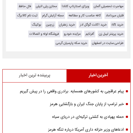
مهاجرت تحصیلی آلمان
ویزای استارتاپ کانادا
مخازن پلی اتیلن
فال حافظ
قلیان میرداماد
کافه مناسب کار و مطالعه
مجله آرایش گرام
ثبت نام کالابرگ
خرید nft
خرید اکانت گوگل ادز
خرید زعفران
زرچین
بوکینگ
خرید پرینتر لیبل زن
آفرتایم
مزایده خودرو
فروشگاه لوله و اتصالات
طراحی سایت در اصفهان
خرید سکه پارسیان گرمی
آخرین اخبار
پربیننده ترین اخبار
پیام عراقچی به کشورهای همسایه: برادری واقعی را در پیش گیریم
خبر ترامپ از پایان جنگ ایران و بازگشایی هرمز
حمله پهپادی به کشتی ترکیه‌ای در دریای سیاه
ادعاهای وزیر خزانه داری آمریکا درباره تنگه هرمز