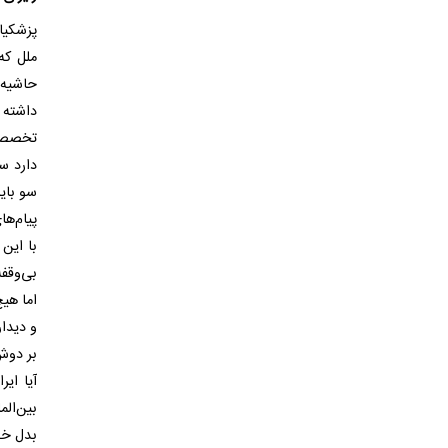
پزشکیا
ملل که
حاشیه 
داشته 
تخصصی 
دارد س
سو بای
پیام‌ها
با این
بی‌وقف
اما هی
و دیدار
بر دوش
آیا ای
بین‌الم
بدل خو