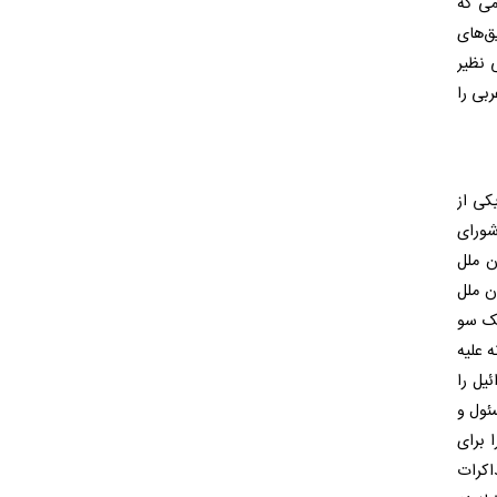
می که
ق‌های
 نظیر
بی را
کی از
شورای
ن ملل
ن ملل
یک سو
 علیه
ئیل را
ئول و
 برای
اکرات