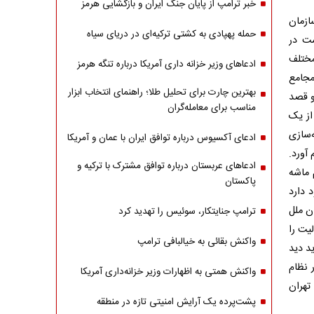
خبر ترامپ از پایان جنگ ایران و بازگشایی هرمز
ازمان
حمله پهپادی به کشتی ترکیه‌ای در دریای سیاه
ست در
ختلف
ادعاهای وزیر خزانه داری آمریکا درباره تنگه هرمز
مجامع
بهترین چارت برای تحلیل طلا؛ راهنمای انتخاب ابزار
و قصد
مناسب برای معامله‌گران
از یک
‌سازی
ادعای آکسیوس درباره توافق ایران با عمان و آمریکا
 آورد.
ادعاهای عربستان درباره توافق مشترک با ترکیه و
 ماشه
پاکستان
 دارد
ن ملل
ترامپ جنایتکار، سوئیس را تهدید کرد
لیت را
واکنش بقائی به خیالبافی ترامپ
د دید
 نظام
واکنش همتی به اظهارات وزیر خزانه‌داری آمریکا
 تهران
پشت‌پرده یک آرایش امنیتی تازه در منطقه