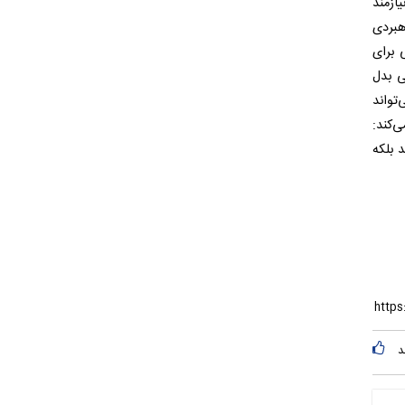
ازمند
هبردی
 برای
ی بدل
تواند
‌کند:
د بلکه
د