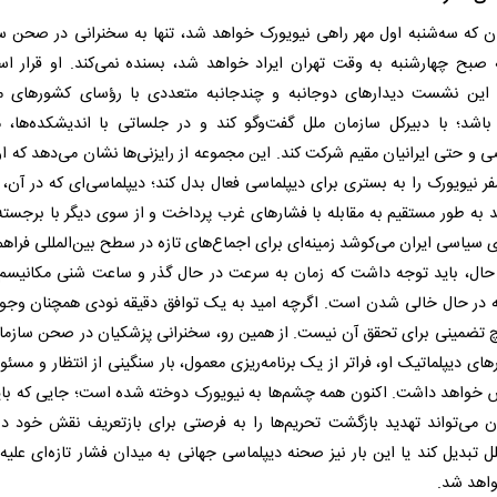
ن که سه‌شنبه اول مهر راهی نیویورک خواهد شد، تنها به سخنرانی در صحن س
 صبح چهارشنبه به وقت تهران ایراد خواهد شد، بسنده نمی‌کند. او قرار ا
این نشست دیدارهای دوجانبه و چندجانبه متعددی با رؤسای کشورهای م
باشد؛ با دبیرکل سازمان ملل گفت‌وگو کند و در جلساتی با اندیشکده‌ها، 
و حتی ایرانیان مقیم شرکت کند. این مجموعه از رایزنی‌ها نشان می‌دهد که ا
فر نیویورک را به بستری برای دیپلماسی فعال بدل کند؛ دیپلماسی‌ای که در آن، 
د به ‌طور مستقیم به مقابله با فشارهای غرب پرداخت و از سوی دیگر با برجسته
ی سیاسی ایران می‌کوشد زمینه‌ای برای اجماع‌‌های تازه در سطح بین‌المللی فراهم
 حال، باید توجه داشت که زمان به سرعت در حال گذر و ساعت شنی مکانیسم
ه در حال خالی شدن است. اگرچه امید به یک توافق دقیقه نودی همچنان وجود
چ تضمینی برای تحقق آن نیست. از همین رو، سخنرانی پزشکیان در صحن سازما
های دیپلماتیک او، فراتر از یک برنامه‌ریزی معمول، بار سنگینی از انتظار و مسئو
 خواهد داشت. اکنون همه چشم‌ها به نیویورک دوخته شده است؛ جایی که بای
ران می‌تواند تهدید بازگشت تحریم‌ها را به فرصتی برای بازتعریف نقش خود در
لل تبدیل کند یا این ‌بار نیز صحنه دیپلماسی جهانی به میدان فشار تازه‌ای علیه
اهد شد.