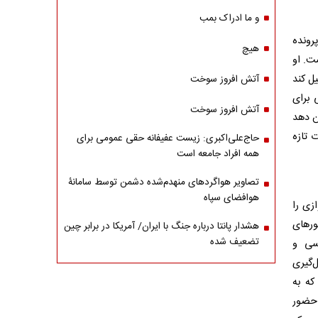
و ما ادراک بمب
رونده
هیچ
ت. او
ل کند
آتش افروز سوخت
 برای
آتش افروز سوخت
ن دهد
 تازه
حاج‌علی‌اکبری: زیست عفیفانه حقی عمومی برای
همه افراد جامعه است
تصاویر هواگردهای منهدم‌شده دشمن توسط سامانۀ
هوافضای سپاه
زی را
ورهای
هشدار پانتا درباره جنگ با ایران/ آمریکا در برابر چین
تضعیف شده
سی و
‌گیری
که به
 حضور