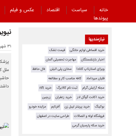
خانه
سیاست
اقتصاد
عکس و فیلم
پیوند‌ها
نیوی
نیازمندیها
۳۱ شهریور ۱۴۰۴ - ۰۸:۵۴
خرید اقساطی لوازم خانگی
قیمت تشک
اخبار بازنشستگان
مهاجرت تحصیلی آلمان
پزشکی
ویزای استارتاپ کانادا
مخازن پلی اتیلن
فال حافظ
ملل ک
حاشیه
قلیان میرداماد
کافه مناسب کار و مطالعه
داشته
مجله آرایش گرام
ثبت نام کالابرگ
خرید nft
خرید اکانت گوگل ادز
خرید زعفران
زرچین
بوکینگ
خرید پرینتر لیبل زن
آفرتایم
مزایده خودرو
فروشگاه لوله و اتصالات
طراحی سایت در اصفهان
خرید سکه پارسیان گرمی