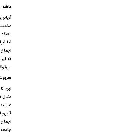
ماشه؛ 
آریابر
مکانیس
معتقد 
اما ایر
اجماع‌س
که ایر
می‌توان
ضرورت پیگیر
این کا
دنبال 
غیرمت
قابل‌چا
اجماع 
جامعه ا