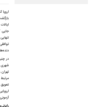
اروپا ک
بازگشت
ایالات
جایی ک
تنهایی 
‌دنده‌ه
در چنی
شهری ک
تهران 
مرتبط 
تعویق 
اروپای
آزمونی
رایزنی‌