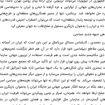
جمهوری در نیویورک می‌تواند تریبونی برای ارائه پیام روشن تهران باشد؛ پیا
 بحران‌های جهانی از اوکراین و غزه گرفته تا لبنان و ایران با «دیپلماسی قای
ر» حل نخواهد شد. برعکس، تنها از مسیر همکاری‌های منطقه‌ای و طرح‌هایی
 «امنیت و توسعه پایدار منطقه‌ای» است که می‌توان اضطراب امنیتی قدرت‌های غر
اد و ایران را به‌عنوان بازیگری مسئول و صلح‌طلب به جهان معرفی کرد.
هی جبهه جدید سیاسی
رزن محمدی ، کارشناس مسائل بین‌الملل بر این باور است که ایران در آستانه ی
رین مقاطع دیپلماسی خود قرار دارد که در آن هم خطر بازگشت تحریم‌های 
ذیل مکانیسم ماشه جدی است و هم فرصت استفاده از تریبون جهانی سازما
غییر معادلات پیش روی تهران قرار دارد. او تأکید می‌کند که مجمع عمومی سازما
ند بستری باشد برای شکل‌دهی به یک جبهه سیاسی تازه علیه اسرائیل که از 
خلاقی و حقوقی ایران را برجسته‌تر می‌سازد و از سوی دیگر صف‌بندی‌های خصمانه
ا تضعیف می‌کند. به گفته او این ابتکار نه تنها می‌تواند هزینه‌های سیاسی اسرا
دهد بلکه در عرصه افکار عمومی جهانی نیز جایگاه ایران را به‌عنوان بازیگری مس
لح ارتقا خواهد داد. همزمان، تمرکز بر چنین رویکردی می‌تواند ظرفیت ایران را
‌های گسترده‌تر در سازمان ملل افزایش دهد و فضای تنفسی تازه‌ای در مذ