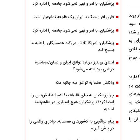
پزشکیان: با امر و نهی نمی‌شود جامعه را اداره کرد
 روند
فارن افرز: جنگ با ایران یک فاجعه تمام‌عیار است
ه سود
پزشکیان: با امر و نهی نمی‌شود جامعه را اداره کرد
ر شد؛
ی به‌
پزشکیان: آمریکا تلاش می‌کند همسایگان را علیه ما
یافتن
بسیج کند
پنجم مهرماه، چرخ
ادعای رویترز درباره توافق ایران و عمان/محاصره
دریایی برداشته می‌شود؟
ذارد؛
واکنش صنعا به توافق سه جانبه مکه
 ‌بار
ورهای
چرا پزشکیان به جای قالیباف تفاهم‌نامه آتش‌بس را
کم به
امضا کرد؟/ پزشکیان: هیچ امتیازی در تفاهم‌نامه
ندادیم
ئیکای
آن را
پیام عراقچی به کشورهای همسایه: برادری واقعی را
در پیش گیریم