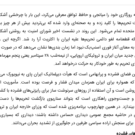
ه روزگاری خود را میانجی و حافظ توافق معرفی می‌کرد، این ‌بار با چرخشی آشکار
 تحریم‌ها را کلید زده و به صحنه‌ای وارد شده که بی‌تردید بیش از هر چیز ب
 متحده تمام می‌شود. این روند در نشست اخیر شورای امنیت به ‌روشنی آشکا
ه قطعنامه لغو دائمی تحریم‌ها علیه ایران با اکثریت آرا رد شد. اگرچه این رأ
به معنای آغاز فوری اسنپ‌بک نبود اما زمان ‌بندی‌ها نشان می‌دهد که در صورت ن
توافقی جدید میان ایران و تروئیکای اروپایی، از نیمه‌شب ۲۸ سپتامبر یعنی 
ای تحریم به‌ طور خودکار به حرکت درخواهد آمد.‌
ن فضای فشرده و پرابهامی است که هیأت دیپلماتیک ایران پای به نیویورک می‌گ
ه همواره برای ایران همزمان میدان فشار و فرصت بوده است. مأموریت این
روشن است و آن استفاده از روزهای سرنوشت ‌ساز برای رایزنی‌های فشرده با کش
و جست‌وجوی راهکاری است که بتواند سناریوی بازگشت تحریم‌ها را دست‌
بیندازد. در همین چهارچوب برنامه‌ریزی شده است که وزرای خارجه ایران و ترو
ی در حاشیه مجمع عمومی دیداری حساس داشته باشند؛ دیداری که بسیاری 
 برای سنجش اراده سیاسی طرفین در جلوگیری از تشدید بحران می‌دانند.
های فشرده