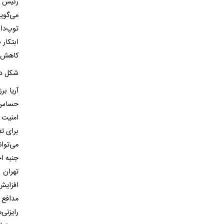
رئیس ‌
می‌گوید
توپ‌دا
ابتکار
کاهش د
شکل د
آریا ب
حساس‌ت
امنیت 
برای ت
می‌توا
جنبه ا
تهران ر
افزایش 
مدافع ص
رایزنی