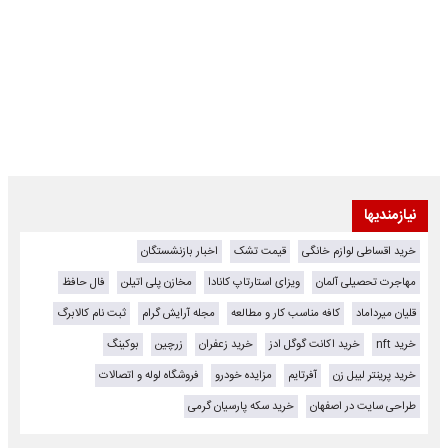
نیازمندیها
خرید اقساطی لوازم خانگی
قیمت تشک
اخبار بازنشستگان
مهاجرت تحصیلی آلمان
ویزای استارتاپ کانادا
مخازن پلی اتیلن
فال حافظ
قلیان میرداماد
کافه مناسب کار و مطالعه
مجله آرایش گرام
ثبت نام کالابرگ
خرید nft
خرید اکانت گوگل ادز
خرید زعفران
زرچین
بوکینگ
خرید پرینتر لیبل زن
آفرتایم
مزایده خودرو
فروشگاه لوله و اتصالات
طراحی سایت در اصفهان
خرید سکه پارسیان گرمی