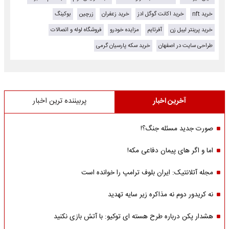
خرید nft
خرید اکانت گوگل ادز
خرید زعفران
زرچین
بوکینگ
خرید پرینتر لیبل زن
آفرتایم
مزایده خودرو
فروشگاه لوله و اتصالات
طراحی سایت در اصفهان
خرید سکه پارسیان گرمی
آخرین اخبار
پربیننده ترین اخبار
صورت جدید مسئله جنگ؟!
اما و اگر های پیمان دفاعی مکه!
مجله آتلانتیک: ایران بلوف ترامپ را خوانده است
نه کریدور دوم نه مذاکره زیر سایه تهدید
هشدار پکن درباره طرح هسته ای توکیو: با آتش بازی نکنید