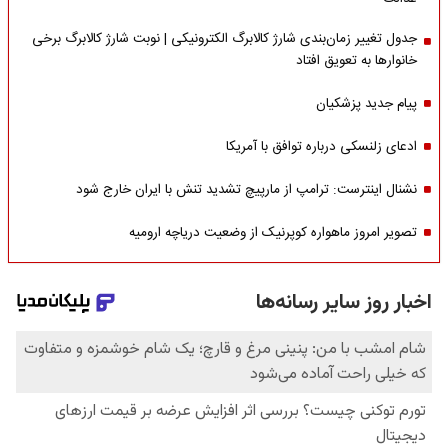
جدول تغییر زمان‌بندی شارژ کالابرگ الکترونیکی | نوبت شارژ کالابرگ برخی
خانوارها به تعویق افتاد
پیام جدید پزشکیان
ادعای زلنسکی درباره توافق با آمریکا
نشنال اینترست: ترامپ از مارپیچ تشدید تنش با ایران خارج شود
تصویر امروز ماهواره کوپرنیک از وضعیت دریاچه ارومیه