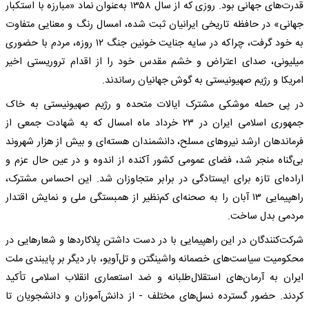
قدرت‌های جهانی بود. روزی که از سال ۱۳۵۸ به‌عنوان نماد «مبارزه با استکبار
جهانی» در حافظه تاریخی ایرانیان ثبت شده، امسال رنگ و معنایی متفاوت
به خود گرفت، چراکه در سایه جنایت خونین جنگ ۱۲ روزه، مردم با حضوری
میلیونی، صدای اعتراض و خشم مقدس خود را از اقدام تروریستی اخیر
امریکا و رژیم صهیونیستی به گوش جهانیان رساندند.
در پی حمله موشکی مشترک ایالات متحده و رژیم صهیونیستی به خاک
جمهوری اسلامی ایران در ۲۳ خرداد ماه امسال که به شهادت جمعی از
فرماندهان ارشد نیرو‌های مسلح، دانشمندان هسته‌ای و بیش از هزار شهروند
بی‌گناه منجر شد، فضای عمومی کشور آکنده از اندوه و در عین حال عزم و
اراده‌ای تازه برای ایستادگی در برابر متجاوزان شد. این احساس مشترک،
راهپیمایی ۱۳ آبان را به صحنه‌ای کم‌نظیر از همبستگی ملی و نمایش اقتدار
مردمی بدل ساخت.
شرکت‌کنندگان در این راهپیمایی با در دست داشتن پلاکارد‌ها و شعار‌هایی در
محکومیت سیاست‌های خصمانه واشینگتن و تل‌آویو، بار دیگر بر پایبندی ملت
ایران به آرمان‌های استقلال‌طلبانه و ضد استعماری انقلاب اسلامی تأکید
کردند. حضور گسترده نسل‌های مختلف - از دانش‌آموزان و دانشجویان تا