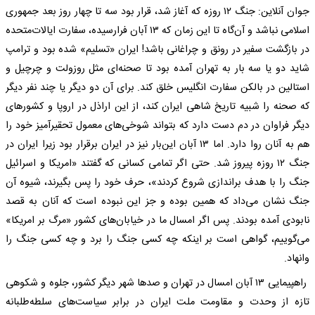
جوان آنلاین: جنگ ۱۲ روزه که آغاز شد، قرار بود سه تا چهار روز بعد جمهوری
اسلامی نباشد و آن‌گاه تا این زمان که ۱۳ آبان فرارسیده، سفارت ایالات‌متحده
در بازگشت سفیر در رونق و چراغانی باشد! ایران «تسلیم» شده بود و ترامپ
شاید دو یا سه بار به تهران آمده بود تا صحنه‌ای مثل روزولت و چرچیل و
استالین در بالکن سفارت انگلیس خلق کند. برای آن دو دیگر یا چند نفر دیگر
که صحنه را شبیه تاریخ شاهی ایران کند، از این اراذل در اروپا و کشور‌های
دیگر فراوان در دم دست دارد که بتواند شوخی‌های معمول تحقیرآمیز خود را
هم به آنان روا دارد. اما ۱۳ آبان این‌بار نیز در ایران برقرار بود زیرا ایران در
جنگ ۱۲ روزه پیروز شد. حتی اگر تمامی کسانی که گفتند «امریکا و اسرائیل
جنگ را با هدف براندازی شروع کردند»، حرف خود را پس بگیرند، شیوه آن
جنگ نشان می‌داد که همین بوده و جز این نبوده است که آنان به قصد
نابودی آمده بودند. پس اگر امسال ما در خیابان‌های کشور «مرگ بر امریکا»
می‌گوییم، گواهی است بر اینکه چه کسی جنگ را برد و چه کسی جنگ را
وانهاد.
راهپیمایی ۱۳ آبان امسال در تهران و صد‌ها شهر دیگر کشور، جلوه و شکوهی
تازه از وحدت و مقاومت ملت ایران در برابر سیاست‌های سلطه‌طلبانه