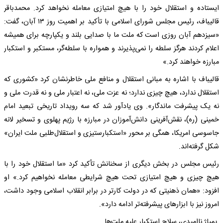
ایستاده و استقلال خود را با هیچ امتیازی معامله نخواهد کرد. محمدباقر
قالیباف، رئیس مجلس شورای اسلامی با تأکید بر اهمیت روز ۱۳ آبان، گفت:
«سیزدهم آبان روزی است که ملت ما با صدایی بلند و یکپارچه برای همیشه
اعلام کردند هرگز سلطه را نمی‌پذیرند و همواره با سلطه‌گر، مستکبر و استکبار
مبارزه خواهند کرد.»
قالیباف با اشاره به مبانی استقلال و منافع ملی خاطرنشان کرد «کشوری که
استقلال ندارد، هیچ چیزی ندارد؛ نه عزت ملی، نه اعتبار ملی و نه قدرت ملی و
نه یک پیشرفت ماندگار». وی یادآور شد که سه رویداد تاریخی تبعید امام
خمینی (ره)، نقش‌آفرینی دانش‌آموزان در مبارزه با رژیم پهلوی و تسخیر لانه
جاسوسی امریکا، همگی بر محور «استکبارستیزی و استقلال‌طلبی ملت ایران»
شکل گرفته‌اند.
رئیس مجلس در بخش دیگری از سخنانش تأکید کرد «ما استقلال خود را با
هیچ چیزی و هیچ امتیازی تحت هیچ شرایطی معامله نخواهیم کرد.» او
افزود: «همان ذهنیتی که در دولت کارتر در برابر انقلاب اسلامی وجود داشت،
امروز نیز با ابزار‌های پیشرفته‌تر ادامه دارد».
پمپاژ ناامیدی، سلاح استکبار علیه ملت‌ها