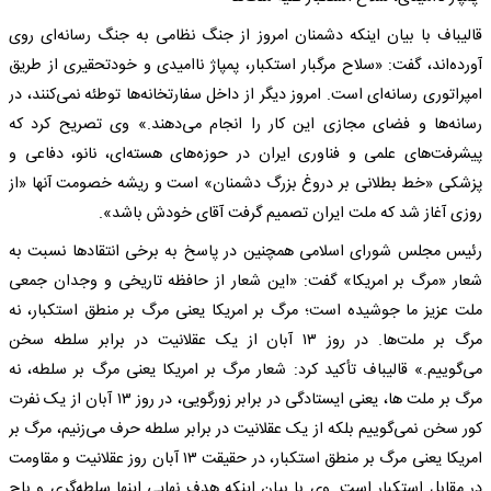
قالیباف با بیان اینکه دشمنان امروز از جنگ نظامی به جنگ رسانه‌ای روی
آورده‌اند، گفت: «سلاح مرگبار استکبار، پمپاژ ناامیدی و خودتحقیری از طریق
امپراتوری رسانه‌ای است. امروز دیگر از داخل سفارتخانه‌ها توطئه نمی‌کنند، در
رسانه‌ها و فضای مجازی این کار را انجام می‌دهند.» وی تصریح کرد که
پیشرفت‌های علمی و فناوری ایران در حوزه‌های هسته‌ای، نانو، دفاعی و
پزشکی «خط بطلانی بر دروغ بزرگ دشمنان» است و ریشه خصومت آنها «از
روزی آغاز شد که ملت ایران تصمیم گرفت آقای خودش باشد».
رئیس مجلس شورای اسلامی همچنین در پاسخ به برخی انتقاد‌ها نسبت به
شعار «مرگ بر امریکا» گفت: «این شعار از حافظه تاریخی و وجدان جمعی
ملت عزیز ما جوشیده است؛ مرگ بر امریکا یعنی مرگ بر منطق استکبار، نه
مرگ بر ملت‌ها. در روز ۱۳ آبان از یک عقلانیت در برابر سلطه سخن
می‌گوییم.» قالیباف تأکید کرد: شعار مرگ بر امریکا یعنی مرگ بر سلطه، نه
مرگ بر ملت ها، یعنی ایستادگی در برابر زورگویی، در روز ۱۳ آبان از یک نفرت
کور سخن نمی‌گوییم بلکه از یک عقلانیت در برابر سلطه حرف می‌زنیم، مرگ بر
امریکا یعنی مرگ بر منطق استکبار، در حقیقت ۱۳ آبان روز عقلانیت و مقاومت
در مقابل استکبار است. وی با بیان اینکه هدف نهایی اینها سلطه‌گری و باج