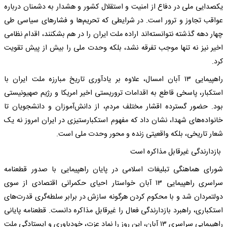
یکصدایی ملی در دفاع از امنیت و استقلال کشور و هشدار به دشمنان درباره
عواقب تجاوز و ترور است. در شرایطی که تحریم‌ها و فشار‌های سیاسی طی
چهار دهه گذشته نتوانسته‌اند اراده ملت ایران را در هم بشکنند، اقدام نظامی
اخیر نیز نه تنها موجب تفرقه نشد، بلکه وحدت ملی را بیش از پیش تقویت
کرد.
راهپیمایی ۱۳ آبان امسال، علاوه بر یادآوری تاریخ مبارزه ملت ایران با
استکبار، پاسخی قاطع به اقدامات تروریستی اخیر امریکا و رژیم صهیونیستی
بود. حضور گسترده اقشار مختلف مردم، از دانش‌آموزان و دانشجویان تا
خانواده‌های شهدا، نشان داد که مفهوم استکبارستیزی در ایران امروز نه یک
شعار تاریخی، بلکه واقعیتی زنده و محور وحدت ملی است.
بازدارندگی غیرقابل مذاکره است
شورای هماهنگی تبلیغات اسلامی در پایان راهپیمایی با صدور قطعنامه
سراسری راهپیمایی ۱۳ آبان خواستار احیای حکمرانی اقتصادی از سوی
دولتمردان شد و با محکوم کردن هرگونه سازش در برابر سلطه‌گری قدرت‌های
استکباری، راهبرد بازدارندگی فعال را غیرقابل مذاکره دانست. قطعنامه پایانی
راهپیمایی سراسری ۱۳ آبان، این روز را نماد عزت، خودباوری و ایستادگی ملت