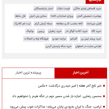
نیازمندیها
خرید اقساطی لوازم خانگی
قیمت تشک
اخبار بازنشستگان
مهاجرت تحصیلی آلمان
ویزای استارتاپ کانادا
مخازن پلی اتیلن
فال حافظ
قلیان میرداماد
کافه مناسب کار و مطالعه
مجله آرایش گرام
ثبت نام کالابرگ
خرید nft
خرید اکانت گوگل ادز
خرید زعفران
زرچین
بوکینگ
خرید پرینتر لیبل زن
آفرتایم
مزایده خودرو
فروشگاه لوله و اتصالات
طراحی سایت در اصفهان
خرید سکه پارسیان گرمی
آخرین اخبار
پربیننده ترین اخبار
خبر تلخ آخر هفته | امیر حیدری درگذشت +عکس
محسن رضایی: اجازه باز شدن مسیر دوم در تنگه هرمز را نخواهیم داد
ترامپ: جنگ با ایران به‌زودی پایان می‌یابد؛ مذاکرات خوب پیش می‌رود