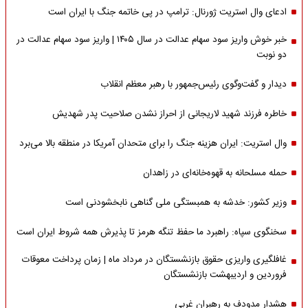
ادعای وال استریت ژورنال: ترامپ در پی خاتمه جنگ با ایران است
خبر خوش واریز سود سهام عدالت در سال ۱۴۰۵ | واریز سود سهام عدالت در
دو نوبت
دیدار و گفت‌وگوی رئیس‌جمهور با رهبر معظم انقلاب
خاطره فرزند شهید لاریجانی از احراز نشدن صلاحیت پدر شهدیش
وال استریت: ایران هزینه جنگ را برای متحدان آمریکا در منطقه بالا می‌برد
حمله مسلحانه به قهوه‌خانه‌ای در زاهدان
وزیر کشور: خدشه به همبستگی ملی گناهی نابخشودنی است
سخنگوی سپاه: راهبرد ما حفظ تنگه هرمز تا پذیرش همه شروط ایران است
غافلگیری واریزی حقوق بازنشستگان در مرداد ماه | زمان پرداخت معوقات
فروردین و اردیبهشت بازنشستگان
هشدار مدودف به رهبران غربی