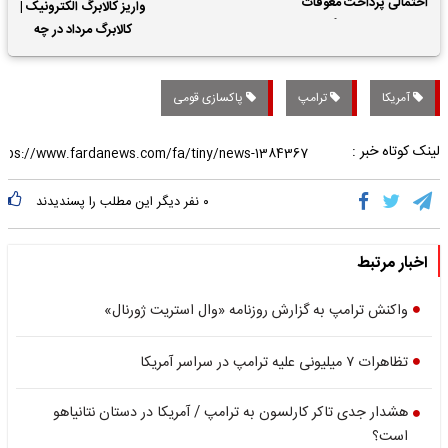
احتمالی پرداخت معوقات
واریز کالابرگ الکترونیک |
حقوق بازنشستگان
کالابرگ مرداد در چه
تاریخی واریز خواهد شد؟
آمریکا
ترامپ
پاکسازی قومی
لینک کوتاه خبر :
۰
نفر دیگر این مطلب را پسندیدند
اخبار مرتبط
واکنش ترامپ به گزارش روزنامه «وال استریت ژورنال»
تظاهرات ۷ میلیونی علیه ترامپ در سراسر آمریکا
هشدار جدی تاکر کارلسون به ترامپ / آمریکا در دستان نتانیاهو
است؟