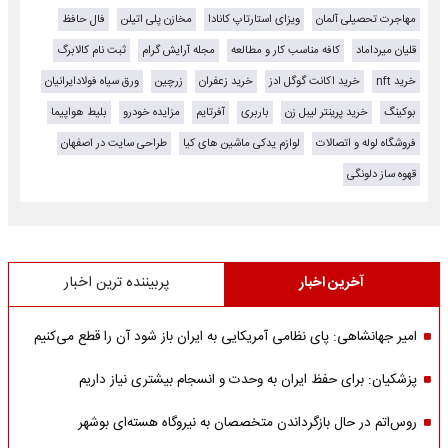
مهاجرت تحصیلی آلمان
ویزای استارتاپ کانادا
مخازن پلی اتیلن
فال حافظ
قلیان میرداماد
کافه مناسب کار و مطالعه
مجله آرایش گرام
ثبت نام کالابرگ
خرید nft
خرید اکانت گوگل ادز
خرید زعفران
زرچین
ورق سیاه فولادایرانیان
بوکینگ
خرید پرینتر لیبل زن
باربری
آفرتایم
مزایده خودرو
بلیط هواپیما
فروشگاه لوله و اتصالات
لوازم یدکی ماشین های کیا
طراحی سایت در اصفهان
قهوه ساز دلونگی
آخرین اخبار
پربیننده ترین اخبار
امیر جهانشاهی: پای نظامی آمریکایی به ایران باز شود آن را قطع می‌کنیم
پزشکیان: برای حفظ ایران به وحدت و انسجام بیشتری نیاز داریم
روس‌اتم در حال بازگرداندن متخصصان به نیروگاه هسته‌ای بوشهر