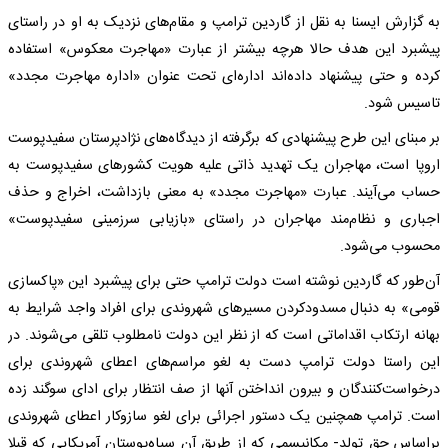
به گزارش ایسنا به نقل از گاردین ترامپ و مقام‌های نزدیک به او در راستای
پیشبرد این هدف حالا هرچه بیشتر از عبارت «مهاجرت معکوس» استفاده
کرده و حتی پیشنهاد داده‌اند اداره‌ای تحت عنوان «اداره مهاجرت مجدد»
تاسیس شود.
بر مبنای این طرح پیشنهادی که برگرفته از دیدگاه‌های نژادپرستان سفیدپوست
اروپا است، مهاجران یک تهدید ذاتی علیه هویت کشورهای سفیدپوست به
حساب می‌آیند. عبارت «مهاجرت مجدد» به معنی بازداشت، اخراج و حذف
اجباری و نظام‌مند مهاجران در راستای «بازیابی سرزمینی سفیدپوست»
محسوب می‌شود.
آن‌طور که گاردین نوشته است دولت ترامپ حتی برای پیشبرد این «پاکسازی
قومی» به دنبال مسدود‌کردن مسیرهای شهروندی برای افراد واجد شرایط به
بهانه ارتکاب اقداماتی است که از نظر این دولت نامطلوب تلقی می‌شوند. در
این راستا دولت ترامپ دست به لغو مراسم‌های اعطای شهروندی برای
درخواست‌کنندگان و بیرون انداختن آنها از صف انتظار برای ادای سوگند زده
است. ترامپ همچنین یک دستور اجرائی برای لغو سازوکار اعطای شهروندی
براساس حق تولد- مکانیسمی که از طریق آن سیاه‌پوستان آمریکایی که قبلا