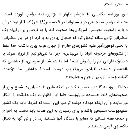
مسیحی است.
این روزنامه انگلیسی با بازنشر اظهارات نژادپرستانه ترآمپ آورده است:
«دونالد ترامپ»، تجمعی در پنسیلوانیا در ۹ دسامبر(18 آذر) که قرار بود در آن
درباره وضعیت معیشتی آمریکایی‌ها صحبت کند را به فرصتی برای ایراد یک
سخنرانی نژادپرستانه تبدیل کرد که جنجال زیادی به پا کرد. او در این سخنرانی
با لحنی توهین‌آمیز علیه کشورهای خارج از جهان غرب بیان داشت: «ما فقط
از کشورهای مزخرف افراد را می‌پذیریم. چرا ما نمی‌توانیم از نروژ، سوئد یا
دانمارک افرادی کم را پذیرش کنیم؟ اما ما همیشه از سومالی، از جاهایی که
فاجعه‌بار هستند، افرادی می‌پذیریم، درست است؟ جاهایی مشمئز‌کننده،
کثیف، چندش‌آور، پر از جرم و جنایت.»
تحلیلگر روزنامه گاردین ضمن تاکید بر اینکه «این یاوه‌سرایی‌ها شنیع و پر از
صحبت‌های غلط هستند» می‌نویسد: «اما این اظهارات یک حقیقت را آشکار
می‌سازند و آن اینکه دیدگاه دولت ترامپ این است که آمریکا باید یک کشور
سفیدپوست مسیحی باشد و برای رسیدن به این هدف باید دست به اخراج
و حذف همه کسانی که مغایر با دیدگاه آنها هستند زد. در واقع آنها به دنبال
پاکسازی قومی هستند».