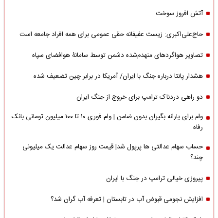
آتش افروز سوخت
حاج‌علی‌اکبری: زیست عفیفانه حقی عمومی برای همه افراد جامعه است
تصاویر هواگردهای منهدم‌شده دشمن توسط سامانۀ هوافضای سپاه
هشدار پانتا درباره جنگ با ایران/ آمریکا در برابر چین تضعیف شده
دو راهی دردناک ترامپ برای خروج از جنگ ایران
وام برای یارانه بگیران بدون ضامن | وام فوری ۱۰ تا ۱۰۰ میلیون تومانی بانک
رفاه
حساب سهام عدالتی ها پرپول شد| قیمت روز سهام عدالت یک میلیونی
چند؟
پیروزی خیالی ترامپ در جنگ با ایران
افزایش نجومی قبوض آب در تابستان | تعرفه آب گران شد؟