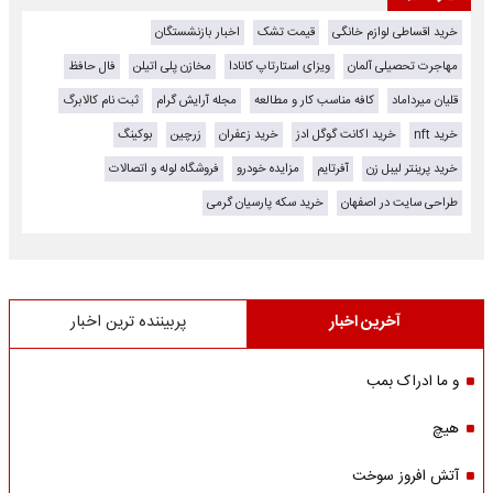
خرید اقساطی لوازم خانگی
قیمت تشک
اخبار بازنشستگان
مهاجرت تحصیلی آلمان
ویزای استارتاپ کانادا
مخازن پلی اتیلن
فال حافظ
قلیان میرداماد
کافه مناسب کار و مطالعه
مجله آرایش گرام
ثبت نام کالابرگ
خرید nft
خرید اکانت گوگل ادز
خرید زعفران
زرچین
بوکینگ
خرید پرینتر لیبل زن
آفرتایم
مزایده خودرو
فروشگاه لوله و اتصالات
طراحی سایت در اصفهان
خرید سکه پارسیان گرمی
آخرین اخبار
پربیننده ترین اخبار
و ما ادراک بمب
هیچ
آتش افروز سوخت