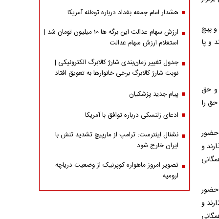
هشدار امام جمعه بغداد درباره توطئه آمریکا
و پیچ
ارزش سهام عدالت این برگه ها 10 میلیون تومان شد |
 و پا
استعلام ارزش سهام عدالت
جدول تغییر زمان‌بندی شارژ کالابرگ الکترونیکی |
نوبت شارژ کالابرگ برخی خانوارها به تعویق افتاد
 و حق
پیام جدید پزشکیان
هپیمایی 22 بهمن، جبهه حق را
ادعای زلنسکی درباره توافق با آمریکا
 حضور
نشنال اینترست: ترامپ از مارپیچ تشدید تنش با
ایران خارج شود
ذارند و
مگانی
تصویر امروز ماهواره کوپرنیک از وضعیت دریاچه
ارومیه
 حضور
ذارند و
مگانی