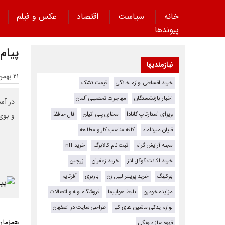
خانه
سیاست
اقتصاد
عکس و فیلم
پیوند‌ها
پیام 
نیازمندیها
۲۱ بهمن ۱۴۰۴ - ۱۶:۵۳
خرید اقساطی لوازم خانگی
قیمت تشک
اخبار بازنشستگان
مهاجرت تحصیلی آلمان
در آس
ویزای استارتاپ کانادا
مخازن پلی اتیلن
فال حافظ
و بوی
قلیان میرداماد
کافه مناسب کار و مطالعه
مجله آرایش گرام
ثبت نام کالابرگ
خرید nft
خرید اکانت گوگل ادز
خرید زعفران
زرچین
بوکینگ
خرید پرینتر لیبل زن
باربری
آفرتایم
مزایده خودرو
بلیط هواپیما
فروشگاه لوله و اتصالات
لوازم یدکی ماشین های کیا
طراحی سایت در اصفهان
قهوه ساز دلونگی