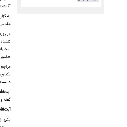
آگاهانه
به گزا
مقدس ق
شنیده 
سخنران
حضوری گ
مراجع 
یکپارچ
دانسته‌
آیت‌ال
گفته و 
آیت‌الله مکا