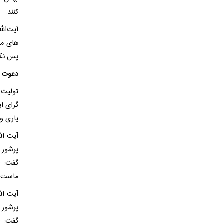
کنند.
آیت‌ال
های مه
پس نکش
دعوت آی
تولیت 
یاری و 
آیت ال
گفت: ا
ماست.
آیت ال
گفت: ا