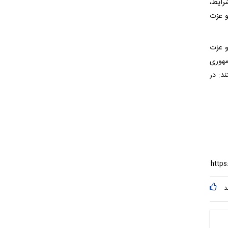
شرایط،
و عزت
 از قدرت و عزت
مهوری
د: در
د