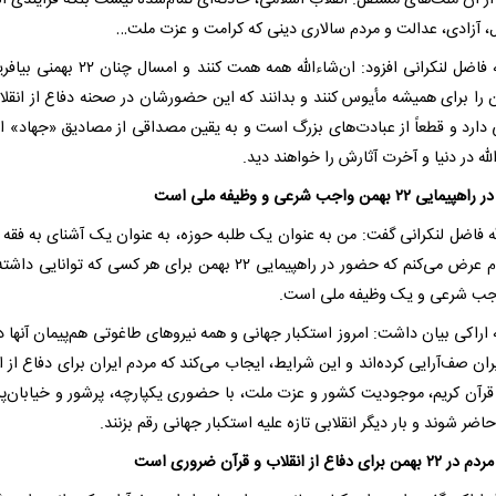
از آن ملت‌های مستقل. انقلاب اسلامی، حادثه‌ای تمام‌شده نیست بلکه فرایندی ا
ل، آزادی، عدالت و مردم سالاری دینی که کرامت و عزت ملت…
آیت‌الله فاضل لنکرانی افزود: ان‌شاءالله همه همت کنند و امس
 را برای همیشه مأیوس کنند و بدانند که این حضورشان در صحنه دفاع از انقلا
ی دارد و قطعاً از عبادت‌های بزرگ است و به یقین مصداقی از مصادیق «جهاد» 
لله در دنیا و آخرت آثارش را خواهند دید.
 ۲۲ بهمن واجب شرعی و وظیفه ملی است
له فاضل لنکرانی گفت: من به عنوان یک طلبه حوزه، به عنوان یک آشنای به فقه 
و احکام عرض می‌کنم که حضور در راهپیمایی ۲۲ بهمن برای هر کسی که توانایی
ب شرعی و یک وظیفه ملی است.
ه اراکی بیان داشت: امروز استکبار جهانی و همه نیرو‌های طاغوتی هم‌پیمان آنها در
ان صف‌آرایی کرده‌اند و این شرایط، ایجاب می‌کند که مردم ایران برای دفاع از ا
 قرآن کریم، موجودیت کشور و عزت ملت، با حضوری یکپارچه، پرشور و خیابان‌پر
ضر شوند و بار دیگر انقلابی تازه علیه استکبار جهانی رقم بزنند.
 دفاع از انقلاب و قرآن ضروری است