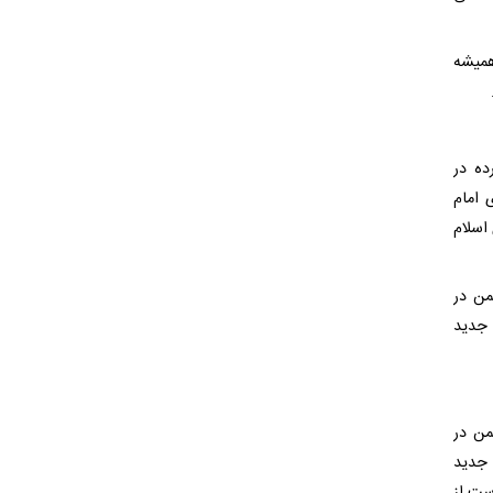
همیشه
ده در
ای امام
 اسلام
دشمن در
 جدید
دشمن در
 جدید