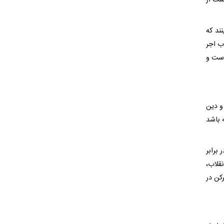
ست از
ال چنان ۲۲ بهمنی بیافرینند که
ب اجر
است و
و دین
 داشته باشد
 برابر
نقلاب،
کن در