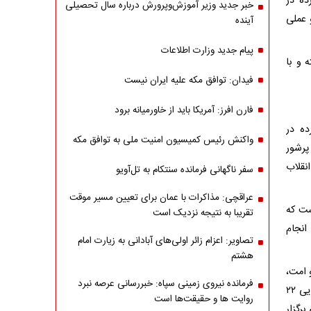
ده در
خبر جدید وزیر آموزش‌وپرورش درباره سال تحصیلی
و عملی
آینده
پیام جدید وزارت اطلاعات
 و با
فیدان: توافق مکه علیه ایران نیست
فارن افرز: آمریکا باید از خاورمیانه برود
ده در
واکنش رئیس کمیسیون امنیت ملی به توافق مکه
ر پرشور
نقلاب
سفر ناگهانی فرمانده سنتکام به تل‌آویو
عراقچی: مذاکرات با عمان برای تعیین مسیر موقت
ست که
تقریبا به نتیجه نزدیک است
فه خطیر را انجام
تصاویر: اعزام زائر اولی‌های آبادانی به زیارت امام
هشتم
 امت،
فرمانده نیروی زمینی سپاه: خبررسانی عرصه نبرد
نیازمند دو عنصر اساسی است؛ تبلیغ عالمانه و حضور آگاهانه در صحنه است؛ راهپیمایی ۲۲
روایت ها و حقیقت‌ها است
رگزار