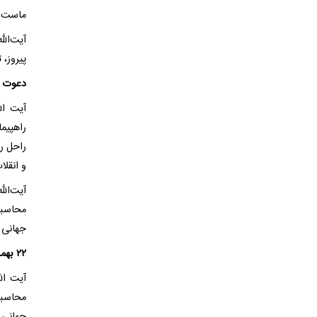
ماست.
آیت‌الل
پیروز، 
دعوت عض
آیت ال
راحل رض
و انقلا
محاسبا
جهانی 
۲۲ بهمن نشان دهنده زنده بودن انقلاب اسلامی است
محاسبا