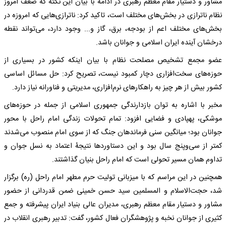
مشاور و دستیار مقام معظم رهبری در ادامه با بیان این نکته که ضعف امروز
نظام ناترازی در بخش‌های مختلف است، تاکید کرد: ناترازی‌هایی که امروزه در
بخش‌های مختلف اعم از بودجه، برق، گاز و... وجود دارد، می‌تواند نقطه
درخشان آینده ایران اسلامی و جوانان باشد.
عضو مجمع تشخیص مصلحت نظام با بیان اینکه کشور در بسیاری از
حوزه‌های سخت‌افزاری دچار کمبود نیست، تصریح کرد: حل مسائل اساسی
کشور بیش از هر چیز به راهکارهای نرم‌افزاری، مدیریتی و فناورانه نیاز دارد.
مخبر با اشاره به توان بازدارندگی جمهوری اسلامی از جمله در حوزه‌های
موشکی، پهپادی و فضایی افزود: تمام تحولات زندگی امام راحل با محور
جوانان بود؛ میانگین سنی فرماندهان جنگ که از سوی امام منصوب می‌شدند
کمتر از سی‌وپنج سال بود و این دستاوردها نتیجۀ اعتماد به نسل جوان و
تداوم همان مسیر تحولی است که امام راحل بنیان گذاشتند.
همچنین در این مراسم که با میزبانی تولیت حرم مطهر امام راحل (ره) برگزار
شد، حجت‌الاسلام و المسلمین سید حسن خمینی ضمن قدردانی از حضور
مشاور و دستیار مقام معظم رهبری، مدیران عالی بنیاد ایران پیشرفته و جمع
کثیری از جوانان نخبه و پژوهشگران فعال کشور، گفت: تدبیر رهبری انقلاب در