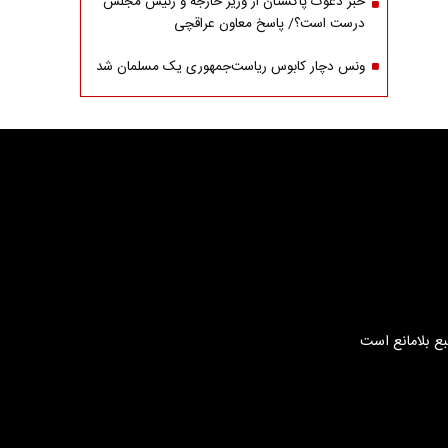
خبر دعوت پاکستان از وزیر خارجه و رئیس مجلس
درست است؟/ پاسخ معاون عراقچی
ونس دچار کابوس ریاست‌جمهوری یک مسلمان شد
بع بلامانع است