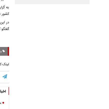
به گزا
کشور عر
در این
گفتگو ک
وزی
لینک کو
اخبا
م