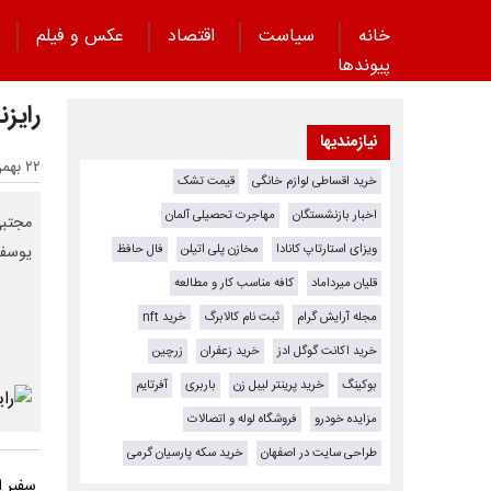
خانه
سیاست
اقتصاد
عکس و فیلم
پیوند‌ها
رایزن
نیازمندیها
۲۲ بهمن ۱۴۰۴ - ۰۰:۱۰
خرید اقساطی لوازم خانگی
قیمت تشک
اخبار بازنشستگان
مهاجرت تحصیلی آلمان
مجتبی
ویزای استارتاپ کانادا
مخازن پلی اتیلن
فال حافظ
یوسف 
قلیان میرداماد
کافه مناسب کار و مطالعه
مجله آرایش گرام
ثبت نام کالابرگ
خرید nft
خرید اکانت گوگل ادز
خرید زعفران
زرچین
بوکینگ
خرید پرینتر لیبل زن
باربری
آفرتایم
مزایده خودرو
فروشگاه لوله و اتصالات
طراحی سایت در اصفهان
خرید سکه پارسیان گرمی
سفیر ای