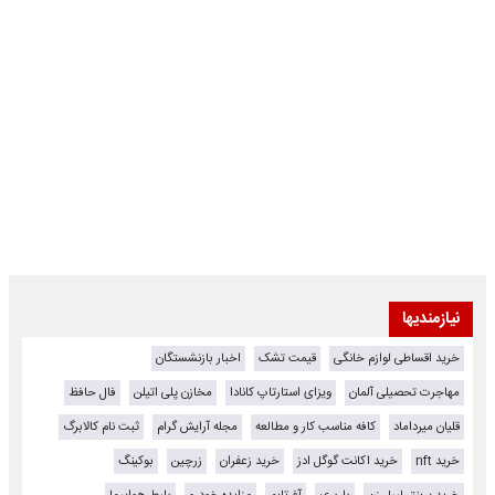
نیازمندیها
خرید اقساطی لوازم خانگی
قیمت تشک
اخبار بازنشستگان
مهاجرت تحصیلی آلمان
ویزای استارتاپ کانادا
مخازن پلی اتیلن
فال حافظ
قلیان میرداماد
کافه مناسب کار و مطالعه
مجله آرایش گرام
ثبت نام کالابرگ
خرید nft
خرید اکانت گوگل ادز
خرید زعفران
زرچین
بوکینگ