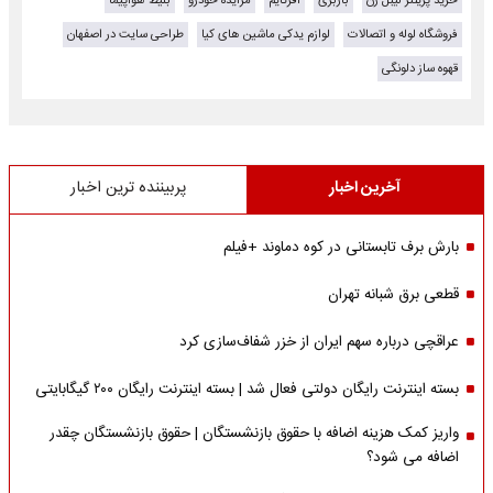
خرید پرینتر لیبل زن
باربری
آفرتایم
مزایده خودرو
بلیط هواپیما
فروشگاه لوله و اتصالات
لوازم یدکی ماشین های کیا
طراحی سایت در اصفهان
قهوه ساز دلونگی
آخرین اخبار
پربیننده ترین اخبار
بارش برف تابستانی در کوه دماوند +فیلم
قطعی برق شبانه تهران
عراقچی درباره سهم ایران از خزر شفاف‌سازی کرد
بسته اینترنت رایگان دولتی فعال شد | بسته اینترنت رایگان ۲۰۰ گیگابایتی
واریز کمک هزینه اضافه با حقوق بازنشستگان | حقوق بازنشستگان چقدر
اضافه می شود؟