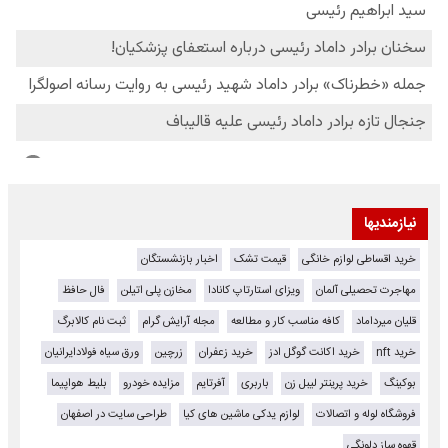
نیازمندیها
خرید اقساطی لوازم خانگی
قیمت تشک
اخبار بازنشستگان
مهاجرت تحصیلی آلمان
ویزای استارتاپ کانادا
مخازن پلی اتیلن
فال حافظ
قلیان میرداماد
کافه مناسب کار و مطالعه
مجله آرایش گرام
ثبت نام کالابرگ
خرید nft
خرید اکانت گوگل ادز
خرید زعفران
زرچین
ورق سیاه فولادایرانیان
بوکینگ
خرید پرینتر لیبل زن
باربری
آفرتایم
مزایده خودرو
بلیط هواپیما
فروشگاه لوله و اتصالات
لوازم یدکی ماشین های کیا
طراحی سایت در اصفهان
قهوه ساز دلونگی