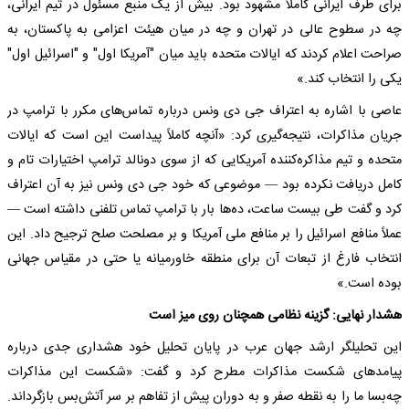
برای طرف ایرانی کاملاً مشهود بود. بیش از یک منبع مسئول در تیم ایرانی،
چه در سطوح عالی در تهران و چه در میان هیئت اعزامی به پاکستان، به
صراحت اعلام کردند که ایالات متحده باید میان "آمریکا اول" و "اسرائیل اول"
یکی را انتخاب کند.»
عاصی با اشاره به اعتراف جی دی ونس درباره تماس‌های مکرر با ترامپ در
جریان مذاکرات، نتیجه‌گیری کرد: «آنچه کاملاً پیداست این است که ایالات
متحده و تیم مذاکره‌کننده آمریکایی که از سوی دونالد ترامپ اختیارات تام و
کامل دریافت نکرده بود — موضوعی که خود جی دی ونس نیز به آن اعتراف
کرد و گفت طی بیست ساعت، ده‌ها بار با ترامپ تماس تلفنی داشته است —
عملاً منافع اسرائیل را بر منافع ملی آمریکا و بر مصلحت صلح ترجیح داد. این
انتخاب فارغ از تبعات آن برای منطقه خاورمیانه یا حتی در مقیاس جهانی
بوده است.»
هشدار نهایی: گزینه نظامی همچنان روی میز است
این تحلیلگر ارشد جهان عرب در پایان تحلیل خود هشداری جدی درباره
پیامدهای شکست مذاکرات مطرح کرد و گفت: «شکست این مذاکرات
چه‌بسا ما را به نقطه صفر و به دوران پیش از تفاهم بر سر آتش‌بس بازگرداند.