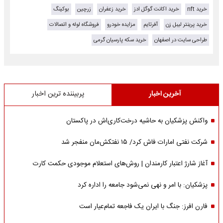
خرید nft
خرید اکانت گوگل ادز
خرید زعفران
زرچین
بوکینگ
خرید پرینتر لیبل زن
آفرتایم
مزایده خودرو
فروشگاه لوله و اتصالات
طراحی سایت در اصفهان
خرید سکه پارسیان گرمی
آخرین اخبار
پربیننده ترین اخبار
واکنش پزشکیان به حاشیه درخت‌کاری‌اش در پاکستان
شرکت نفتی امارات فاش کرد/ ۱۵ نفتکش‌مان منفجر شد
آغاز شارژ اعتبار کارمندان | روش‌های استعلام موجودی حکمت کارت
پزشکیان: با امر و نهی نمی‌شود جامعه را اداره کرد
فارن افرز: جنگ با ایران یک فاجعه تمام‌عیار است