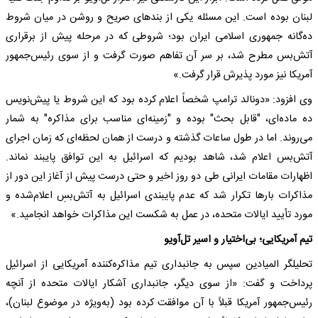
لبنان بوده است. این مسئله یکی از بندهای صریح و روشن در میان شروط
ده‌گانه جمهوری اسلامی ایران بود؛ شروطی که در مرحله پیش از برقراری
آتش‌بس مطرح شد، بر سر آن تفاهم صورت گرفت و از سوی رئیس‌جمهور
آمریکا نیز مورد پذیرش قرار گرفت.»
وی افزود: «دونالد ترامپ شخصاً اعلام کرده بود که این شروط یا پیش‌نویس
ده ماده‌ای، "قابل بحث" بوده و "زمینه‌ای مناسب برای مذاکره" به شمار
می‌روند. اما در طول ساعات گذشته و درست از همان لحظه‌ای که زمان اجرای
آتش‌بس اعلام شد، شاهد بودیم که اسرائیل به این توافق پایبند نماند.
اظهارات مقامات ایرانی طی دو روز اخیر و حتی درست پیش از آغاز این دور از
مذاکرات بارها تکرار شد که عدم پایبندی اسرائیل به آتش‌بسِ اعلام‌شده و
مورد تأیید ایالات متحده، در عمل به شکست این مذاکرات خواهد انجامید.»
تیم آمریکایی؛ بی‌اختیار و اسیر تل‌آویو
تحلیلگر المیادین سپس به جانبداری تیم مذاکره‌کننده آمریکایی از اسرائیل
پرداخت و گفت: «از سوی دیگر، جانبداری آشکار ایالات متحده از آنچه
رئیس‌جمهور آمریکا قبلاً با آن موافقت کرده بود (به‌ویژه در موضوع لبنان)،