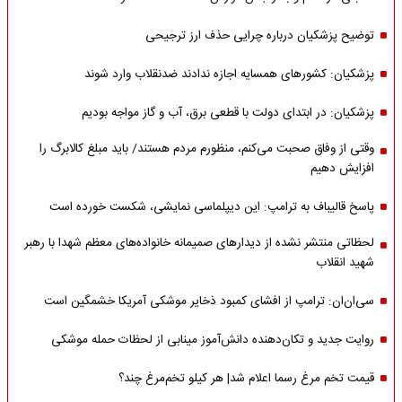
توضیح پزشکیان درباره چرایی حذف ارز ترجیحی
پزشکیان: کشورهای همسایه اجازه ندادند ضدنقلاب وارد شوند
پزشکیان: در ابتدای دولت با قطعی برق، آب و گاز مواجه بودیم
وقتی از وفاق صحبت می‌کنم، منظورم مردم هستند/ باید مبلغ کالابرگ را
افزایش دهیم
پاسخ قالیباف به ترامپ: این دیپلماسی نمایشی، شکست خورده است
لحظاتی منتشر نشده از دیدارهای صمیمانه خانواده‌های معظم شهدا با رهبر
شهید انقلاب
سی‌ان‌ان: ترامپ از افشای کمبود ذخایر موشکی آمریکا خشمگین است
روایت جدید و تکان‌دهنده دانش‌آموز مینابی از لحظات حمله موشکی
قیمت تخم مرغ رسما اعلام شد| هر کیلو تخم‌مرغ چند؟