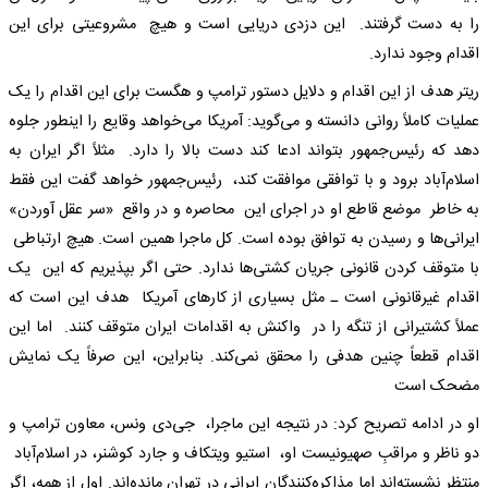
را به دست گرفتند. این دزدی دریایی است و هیچ مشروعیتی برای این
اقدام وجود ندارد.
ریتر هدف از این اقدام و دلایل دستور ترامپ و هگست برای این اقدام را یک
عملیات کاملاً روانی دانسته و می‌گوید: آمریکا می‌خواهد وقایع را اینطور جلوه
دهد که رئیس‌جمهور بتواند ادعا کند دست بالا را دارد. مثلاً اگر ایران به
اسلام‌آباد برود و با توافقی موافقت کند، رئیس‌جمهور خواهد گفت این فقط
به خاطر موضع قاطع او در اجرای این محاصره و در واقع «سر عقل آوردن»
ایرانی‌ها و رسیدن به توافق بوده است. کل ماجرا همین است. هیچ ارتباطی
با متوقف کردن قانونی جریان‌ کشتی‌ها ندارد. حتی اگر بپذیریم که این یک
اقدام غیرقانونی است ـ مثل بسیاری از کارهای آمریکا هدف این است که
عملاً کشتیرانی از تنگه را در واکنش به اقدامات ایران متوقف کنند. اما این
اقدام قطعاً چنین هدفی را محقق نمی‌کند. بنابراین، این صرفاً یک نمایش
مضحک است
او در ادامه تصریح کرد: در نتیجه این ماجرا، جی‌دی ونس، معاون ترامپ و
دو ناظر و مراقبِ صهیونیست او، استیو ویتکاف و جارد کوشنر، در اسلام‌آباد
منتظر نشسته‌اند اما مذاکره‌کنندگان ایرانی در تهران مانده‌اند. اول از همه، اگر