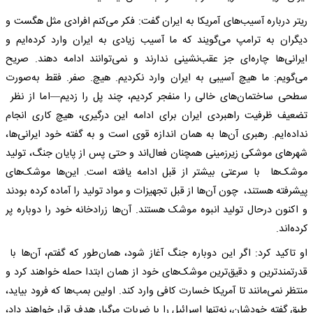
ریتر درباره آسیب‌های آمریکا به ایران گفت: فکر می‌کنم افرادی مثل هگست و
دیگران به ترامپ می‌گویند که ما آسیب زیادی به ایران وارد کرده‌ایم و
ایرانی‌ها چاره‌ای جز عقب‌نشینی ندارند و نمی‌توانند ادامه دهند. صریح
می‌گویم: ما هیچ آسیبی به ایران وارد نکردیم. هیچ. صفر. فقط به‌صورت
سطحی ساختمان‌های خالی را منفجر کردیم، چند پل را زدیم—اما از نظر
تضعیف ظرفیت راهبردی ایران برای ادامه این درگیری، هیچ کاری انجام
نداده‌ایم. رهبری آن‌ها به همان اندازه قوی است و به گفته خود ایرانی‌ها،
شهرهای موشکی زیرزمینی همچنان فعال‌اند و حتی پس از پایان جنگ، تولید
موشک‌ها با سرعتی بیشتر از قبل ادامه یافته است. این‌ها موشک‌های
پیشرفته هستند، چون آن‌ها از قبل تجهیزات و مواد تولید را آماده کرده بودند
و اکنون درحال تولید انبوه موشک هستند. آن‌ها زرادخانه خود را دوباره پر
کرده‌اند.
او تاکید کرد: اگر این دوباره جنگ آغاز شود، همان‌طور که گفتم، آن‌ها با
قدرتمندترین و دقیق‌ترین موشک‌های خود از همان ابتدا حمله خواهند کرد و
منتظر نمی‌مانند تا آمریکا خسارت کافی وارد کند. اولین بمب‌ها که فرود بیاید،
طبق گفته خودشان، نه‌تنها اسرائیل را با ضربات مرگبار هدف قرار خواهند داد،