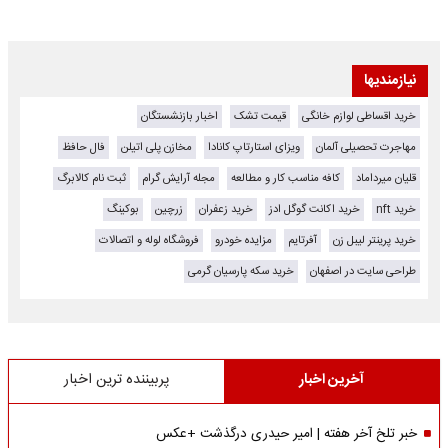
نیازمندیها
خرید اقساطی لوازم خانگی
قیمت تشک
اخبار بازنشستگان
مهاجرت تحصیلی آلمان
ویزای استارتاپ کانادا
مخازن پلی اتیلن
فال حافظ
قلیان میرداماد
کافه مناسب کار و مطالعه
مجله آرایش گرام
ثبت نام کالابرگ
خرید nft
خرید اکانت گوگل ادز
خرید زعفران
زرچین
بوکینگ
خرید پرینتر لیبل زن
آفرتایم
مزایده خودرو
فروشگاه لوله و اتصالات
طراحی سایت در اصفهان
خرید سکه پارسیان گرمی
آخرین اخبار
پربیننده ترین اخبار
خبر تلخ آخر هفته | امیر حیدری درگذشت +عکس