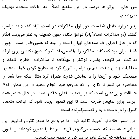
من جای ایرانی‌ها بودم، در این مقطع اصلاً به ایالات متحده نزدیک
نمی‌شدم.
ریتر درباره دلایل شکست دور اول مذاکرات در اسلام آباد گفت: به ترامپ
گفتند (در مذاکرات اسلام‌آباد) توافق نکند، چون ضعیف به نظر می‌رسد انگار
که در حال اجرای خواسته‌های ایران است و البته که همین‌طور است—چون
فقط ایران بود که نکات مذاکره را ارائه می‌داد. آمریکا هیچ نکته‌ای برای ارائه
نداشت. در نتیجه، ونس، کوشنر و ویتکاف از مذاکرات خارج شدند و
مذاکرات پایان یافت. سپس ترامپ شروع کرد به مطرح کردن خواسته‌های
مضحک خود و آن‌ها را با نمایش قدرت همراه کرد مثلاً اینکه «ما شما را
محاصره می‌کنیم تا کاری را که می‌خواهیم انجام دهید.» این همان نوع
حماقت و بی‌عقلی است که بر وضعیت فعلی حاکم است. در حال حاضر همه
این‌ها برای نمایش قدرت است تا این تصور ایجاد شود که ایالات متحده
کنترل را در دست دارد و تصمیم‌گیرنده است.
این افسر اطلاعاتی آمریکا تاکید کرد: اما در واقع ما هیچ کنترلی نداریم. این
ایرانی‌ها هستند که تصمیم می‌گیرند. آن‌ها شرایط را تعیین کرده‌اند و اکنون
ایران دریافته که آمریکا قادر به مذاکره با حسن نیت نیست.