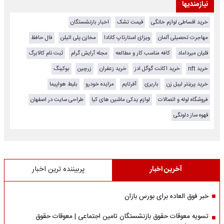
نیازمندیها
خرید اقساطی لوازم خانگی
قیمت تشک
اخبار بازنشستگان
مهاجرت تحصیلی آلمان
ویزای استارتاپ کانادا
مخازن پلی اتیلن
فال حافظ
قلیان میرداماد
کافه مناسب کار و مطالعه
مجله آرایش گرام
ثبت نام کالابرگ
خرید nft
خرید اکانت گوگل ادز
خرید زعفران
زرچین
بوکینگ
خرید پرینتر لیبل زن
باربری
آفرتایم
مزایده خودرو
بلیط هواپیما
فروشگاه لوله و اتصالات
لوازم یدکی ماشین های کیا
طراحی سایت در اصفهان
قهوه ساز دلونگی
آخرین اخبار
پربیننده ترین اخبار
خبر فوق العاده برای بورس بازان
تسویه معوقات حقوق بازنشستگان تامین اجتماعی | معوقات حقوق