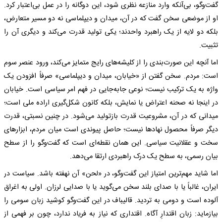
گفت‌وگو، بی‌آنکه وارد منازعه نظری شود، این دوگانه را در عمل بی‌اعتبار کرد.
او از موضعی سخن گفت که در آن، میدان و دیپلماسی نه دو مسیر متعارض،
بلکه دو لایه از یک راهبرد واحدند؛ یکی تولید قدرت می‌کند و دیگری آن را
تثبیت.
اما آنچه این صورت‌بندی را از کلیشه‌های رایج متمایز می‌کند، ورود عنصر سوم
است: مردم. سخن گفتن از «خیابان، میدان و دیپلماسی» صرفاً افزودن یک
واژه به یک ترکیب نیست؛ نوعی جابه‌جایی در فهم امر سیاسی است. خیابان
در اینجا نه صحنه اعتراض یا نمایش، بلکه کانون شکل‌گیری اراده ملی است؛
میدانی که در آن، مشروعیت قدرت بازتولید می‌شود. در چنین نسبتی، قدرت
دیگر صرفاً محصول نهادها نیست؛ حاصل پیوندی است میان مردم، ابزارهای
سخت و عقلانیت سیاسی. این همان نقطه‌ای است که گفت‌وگو را از سطح
بیان رسمی، به سطح یک درک راهبردی ارتقا می‌دهد.
اما شاید مهم‌ترین امتیاز این گفت‌وگو، در «لحن» آن نهفته باشد. سیاست در
ایران، غالباً یا با صدای بلند سخن می‌گوید یا با صدایی لرزان. اولی به اغراق
آلوده است و دومی به تردید. قالیباف در این گفت‌وگو کوشید زبان سومی را
بیازماید: زبان اقتدارِ آگاه. اقتداری که نیاز به فریاد ندارد، چون بر فهمی از