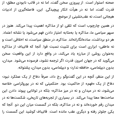
صحنه استوار است. از پیروزی سخن گفت، اما نه در قالب نابودی مطلق؛ از
قدرت گفت، اما نه در هیأت انکار پیچیدگی. این، فاصله‌گیری از ادبیات
هیجانی است، نه عقب‌نشینی از موضع.
در همین چارچوب است که تلقی او از مذاکره اهمیت پیدا می‌کند. هنوز در
سپهر سیاسی ما، مذاکره یا به‌مثابه امتیاز دادن فهم می‌شود یا نشانه اعتماد.
هر دو برداشت، ساده‌انگارانه‌اند. مذاکره، در منطق سیاست، نه اخلاقی است و
نه عاطفی؛ ابزاری است برای تثبیت نسبت قوا. آنجا که قالیباف از مذاکره
به‌عنوان روشی از مبارزه یاد می‌کند، در واقع دارد از این واقعیت سخن
می‌گوید که در جهان امروز، قدرت اگر ترجمه نشود، فرسوده می‌شود. میدان،
بدون دیپلماسی، حافظه ندارد؛ و دیپلماسی، بدون میدان، پشتوانه.
از این منظر، آنچه در این گفت‌وگو رخ داد، صرفاً دفاع از یک عملکرد نبود؛
دفاع از یک «فهم» از حاکمیت بود. حتکمیتی که نه در بوروکراسی خلاصه
می‌شود، نه در میدان و نه در میز مذاکره؛ بلکه در توانایی پیوند دادن این
ساحت‌ها معنا پیدا می‌کند. در بسیاری از تجربه‌های تاریخی، شکست‌ها نه در
میدان رقم خورده‌اند و نه در مذاکره، بلکه در گسست میان این دو. آنجا که
یکی جلوتر رفته و دیگری عقب مانده است. قالیباف کوشید این گسست را