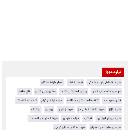
نیازمندیها
خرید اقساطی لوازم خانگی
قیمت تشک
اخبار بازنشستگان
مهاجرت تحصیلی آلمان
ویزای استارتاپ کانادا
مخازن پلی اتیلن
فال حافظ
قلیان میرداماد
کافه مناسب کار و مطالعه
مجله آرایش گرام
ثبت نام کالابرگ
خرید nft
خرید اکانت گوگل ادز
خرید زعفران
زرچین
بوکینگ
خرید پرینتر لیبل زن
آفرتایم
مزایده خودرو
فروشگاه لوله و اتصالات
طراحی سایت در اصفهان
خرید سکه پارسیان گرمی