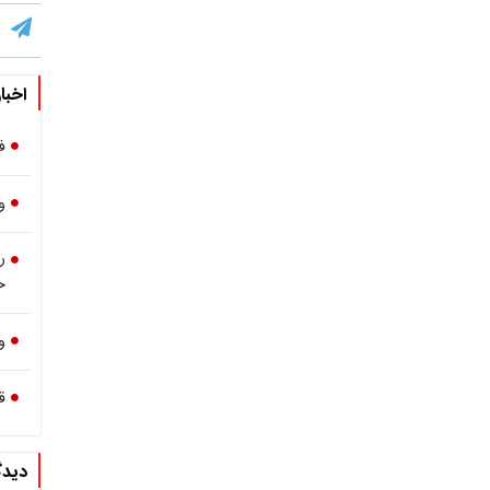
اخبا
ف
و
ر
خ
و
ق
دیدگ