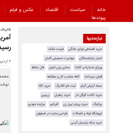
خانه
سیاست
اقتصاد
عکس و فیلم
پیوند‌ها
قالیباف:
آمری
نیازمندیها
رسید
خرید اقساطی لوازم خانگی
قیمت تشک
اخبار بازنشستگان
مهاجرت تحصیلی آلمان
۲ اردیبهشت ۱۴۰۵ - ۲۰:۳۴
ویزای استارتاپ کانادا
مخازن پلی اتیلن
فال حافظ
محمدب
قلیان میرداماد
کافه مناسب کار و مطالعه
نوشت
مجله آرایش گرام
ثبت نام کالابرگ
خرید nft
خرید اکانت گوگل ادز
خرید زعفران
زرچین
بوکینگ
خرید پرینتر لیبل زن
آفرتایم
مزایده خودرو
فروشگاه لوله و اتصالات
طراحی سایت در اصفهان
خرید سکه پارسیان گرمی