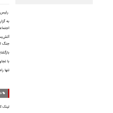
رئیس م
به گزا
اجتماع
آتش‌بس
جنگ اف
بازگشا
با تجاو
تنها ر
قا
لینک کو