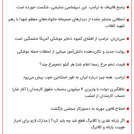
پاسخ قالیباف به ترامپ: این دیپلماسی نمایشی، شکست خورده است
لحظاتی منتشر نشده از دیدارهای صمیمانه خانواده‌های معظم شهدا با رهبر
شهید انقلاب
سی‌ان‌ان: ترامپ از افشای کمبود ذخایر موشکی آمریکا خشمگین است
روایت جدید و تکان‌دهنده دانش‌آموز مینابی از لحظات حمله موشکی
قیمت تخم مرغ رسما اعلام شد| هر کیلو تخم‌مرغ چند؟
ترامپ: همه چیز درباره ایران به طور استثنایی خوب پیش می‌رود
غافلگیری دولت با واریزی 4 میلیونی بحساب حقوق کارمندان | آغاز شارژ
حساب کارمندان از امشب
اصلاح قانون مهریه به دستورکار مجلس بازگشت
اگر یارانه نقدی یا کالابرگ قطع شد چه باید کرد؟ | مدارک لازم برای احراز
هویت یارانه و کالابرگ