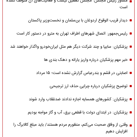
مشاور رئیس مجلس: مجلس تعطیل نیست و فعالیت‌های آن متوقف نشده
است
دیدار قریب الوقوع اردوغان با بن‌سلمان و نخست‌وزیر پاکستان
رئیس‌جمهور: اتصال شهرهای اطراف تهران به مترو در دستور کار است
پزشکیان: سایپا و چند شرکت دیگر هم مثل ایران‌خودرو واگذار خواهند شد
خبر مهم پزشکیان درباره واریز یارانه و دهک بندی ها
اصابتی در قشم و بندرعباس گزارش نشده است؛ ۱۵ مرداد
توضیح پزشکیان درباره چرایی حذف ارز ترجیحی
پزشکیان: کشورهای همسایه اجازه ندادند ضدنقلاب وارد شوند
پزشکیان: در ابتدای دولت با قطعی برق، آب و گاز مواجه بودیم
وقتی از وفاق صحبت می‌کنم، منظورم مردم هستند/ باید مبلغ کالابرگ را
افزایش دهیم