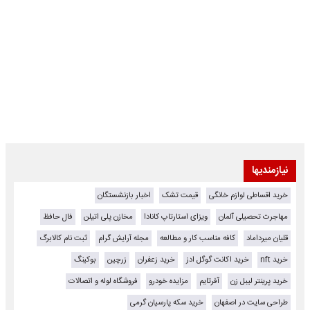
نیازمندیها
خرید اقساطی لوازم خانگی
قیمت تشک
اخبار بازنشستگان
مهاجرت تحصیلی آلمان
ویزای استارتاپ کانادا
مخازن پلی اتیلن
فال حافظ
قلیان میرداماد
کافه مناسب کار و مطالعه
مجله آرایش گرام
ثبت نام کالابرگ
خرید nft
خرید اکانت گوگل ادز
خرید زعفران
زرچین
بوکینگ
خرید پرینتر لیبل زن
آفرتایم
مزایده خودرو
فروشگاه لوله و اتصالات
طراحی سایت در اصفهان
خرید سکه پارسیان گرمی