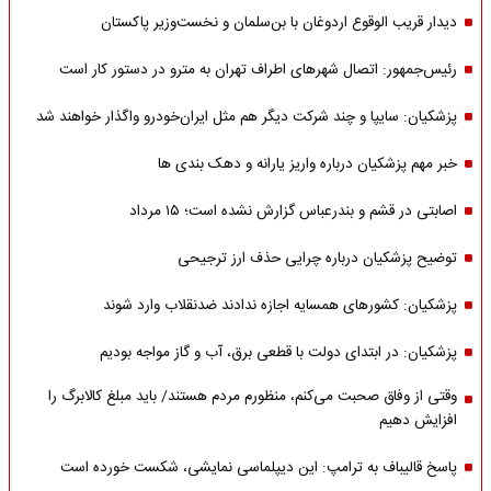
دیدار قریب الوقوع اردوغان با بن‌سلمان و نخست‌وزیر پاکستان
رئیس‌جمهور: اتصال شهرهای اطراف تهران به مترو در دستور کار است
پزشکیان: سایپا و چند شرکت دیگر هم مثل ایران‌خودرو واگذار خواهند شد
خبر مهم پزشکیان درباره واریز یارانه و دهک بندی ها
اصابتی در قشم و بندرعباس گزارش نشده است؛ ۱۵ مرداد
توضیح پزشکیان درباره چرایی حذف ارز ترجیحی
پزشکیان: کشورهای همسایه اجازه ندادند ضدنقلاب وارد شوند
پزشکیان: در ابتدای دولت با قطعی برق، آب و گاز مواجه بودیم
وقتی از وفاق صحبت می‌کنم، منظورم مردم هستند/ باید مبلغ کالابرگ را
افزایش دهیم
پاسخ قالیباف به ترامپ: این دیپلماسی نمایشی، شکست خورده است