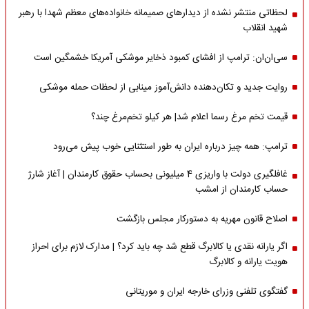
لحظاتی منتشر نشده از دیدارهای صمیمانه خانواده‌های معظم شهدا با رهبر
شهید انقلاب
سی‌ان‌ان: ترامپ از افشای کمبود ذخایر موشکی آمریکا خشمگین است
روایت جدید و تکان‌دهنده دانش‌آموز مینابی از لحظات حمله موشکی
قیمت تخم مرغ رسما اعلام شد| هر کیلو تخم‌مرغ چند؟
ترامپ: همه چیز درباره ایران به طور استثنایی خوب پیش می‌رود
غافلگیری دولت با واریزی 4 میلیونی بحساب حقوق کارمندان | آغاز شارژ
حساب کارمندان از امشب
اصلاح قانون مهریه به دستورکار مجلس بازگشت
اگر یارانه نقدی یا کالابرگ قطع شد چه باید کرد؟ | مدارک لازم برای احراز
هویت یارانه و کالابرگ
گفتگوی تلفنی وزرای خارجه ایران و موریتانی