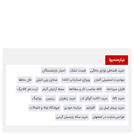
نیازمندیها
خرید اقساطی لوازم خانگی
قیمت تشک
اخبار بازنشستگان
مهاجرت تحصیلی آلمان
ویزای استارتاپ کانادا
مخازن پلی اتیلن
فال حافظ
قلیان میرداماد
کافه مناسب کار و مطالعه
مجله آرایش گرام
ثبت نام کالابرگ
خرید nft
خرید اکانت گوگل ادز
خرید زعفران
زرچین
بوکینگ
خرید پرینتر لیبل زن
آفرتایم
مزایده خودرو
فروشگاه لوله و اتصالات
طراحی سایت در اصفهان
خرید سکه پارسیان گرمی