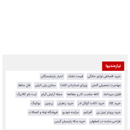
نیازمندیها
خرید اقساطی لوازم خانگی
قیمت تشک
اخبار بازنشستگان
مهاجرت تحصیلی آلمان
ویزای استارتاپ کانادا
مخازن پلی اتیلن
فال حافظ
قلیان میرداماد
کافه مناسب کار و مطالعه
مجله آرایش گرام
ثبت نام کالابرگ
خرید nft
خرید اکانت گوگل ادز
خرید زعفران
زرچین
بوکینگ
خرید پرینتر لیبل زن
آفرتایم
مزایده خودرو
فروشگاه لوله و اتصالات
طراحی سایت در اصفهان
خرید سکه پارسیان گرمی