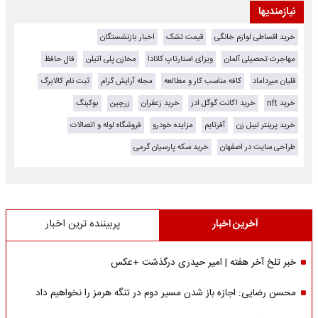
نیازمندیها
خرید اقساطی لوازم خانگی
قیمت تشک
اخبار بازنشستگان
مهاجرت تحصیلی آلمان
ویزای استارتاپ کانادا
مخازن پلی اتیلن
فال حافظ
قلیان میرداماد
کافه مناسب کار و مطالعه
مجله آرایش گرام
ثبت نام کالابرگ
خرید nft
خرید اکانت گوگل ادز
خرید زعفران
زرچین
بوکینگ
خرید پرینتر لیبل زن
آفرتایم
مزایده خودرو
فروشگاه لوله و اتصالات
طراحی سایت در اصفهان
خرید سکه پارسیان گرمی
آخرین اخبار
پربیننده ترین اخبار
خبر تلخ آخر هفته | امیر حیدری درگذشت +عکس
محسن رضایی: اجازه باز شدن مسیر دوم در تنگه هرمز را نخواهیم داد