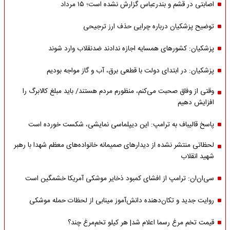
اصابتی در قشم و بندرعباس گزارش نشده است؛ ۱۵ مرداد
توضیح پزشکیان درباره چرایی حذف ارز ترجیحی
پزشکیان: کشورهای همسایه اجازه ندادند ضدنقلاب وارد شوند
پزشکیان: در ابتدای دولت با قطعی برق، آب و گاز مواجه بودیم
وقتی از وفاق صحبت می‌کنم، منظورم مردم هستند/ باید مبلغ کالابرگ را
افزایش دهیم
پاسخ قالیباف به ترامپ: این دیپلماسی نمایشی، شکست خورده است
لحظاتی منتشر نشده از دیدارهای صمیمانه خانواده‌های معظم شهدا با رهبر
شهید انقلاب
سی‌ان‌ان: ترامپ از افشای کمبود ذخایر موشکی آمریکا خشمگین است
روایت جدید و تکان‌دهنده دانش‌آموز مینابی از لحظات حمله موشکی
قیمت تخم مرغ رسما اعلام شد| هر کیلو تخم‌مرغ چند؟