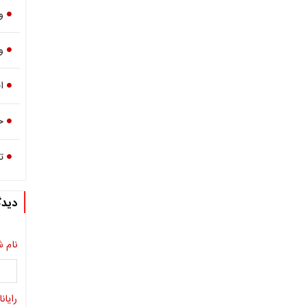
و
و
ا
ح
ت
دیدگ
نام ش
رایانا