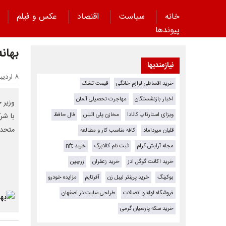
خانه
سیاست
اقتصاد
عکس و فیلم
پیوند‌ها
بهان
نیازمندیها
۸ اردیبهشت ۱۴۰۵ - ۰۹:۱۱
خرید اقساطی لوازم خانگی
قیمت تشک
اخبار بازنشستگان
مهاجرت تحصیلی آلمان
وزیر 
ویزای استارتاپ کانادا
مخازن پلی اتیلن
فال حافظ
با شر
متحده 
قلیان میرداماد
کافه مناسب کار و مطالعه
مجله آرایش گرام
ثبت نام کالابرگ
خرید nft
خرید اکانت گوگل ادز
خرید زعفران
زرچین
بوکینگ
خرید پرینتر لیبل زن
آفرتایم
مزایده خودرو
فروشگاه لوله و اتصالات
طراحی سایت در اصفهان
خرید سکه پارسیان گرمی