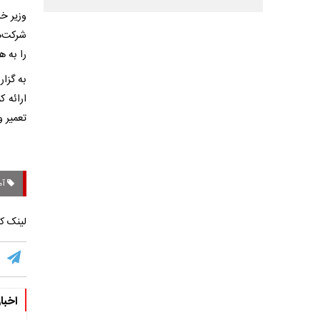
وزیر خز
شرکت‌ه
را به ه
به گزا
ارائه 
تعمیر 
آم
لینک کو
اخبا