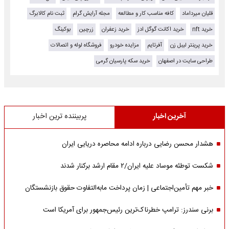
قلیان میرداماد
کافه مناسب کار و مطالعه
مجله آرایش گرام
ثبت نام کالابرگ
خرید nft
خرید اکانت گوگل ادز
خرید زعفران
زرچین
بوکینگ
خرید پرینتر لیبل زن
آفرتایم
مزایده خودرو
فروشگاه لوله و اتصالات
طراحی سایت در اصفهان
خرید سکه پارسیان گرمی
آخرین اخبار
پربیننده ترین اخبار
هشدار محسن رضایی درباره ادامه محاصره دریایی ایران
شکست توطئه موساد علیه ایران/۲ مقام‌ ارشد برکنار شدند
خبر مهم تأمین‌اجتماعی | زمان پرداخت مابه‌التفاوت حقوق بازنشستگان
برنی سندرز: ترامپ خطرناک‌ترین رئیس‌جمهور برای آمریکا است