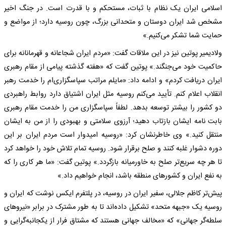
اسلامی ایران یک نظام با ثبات، مستحکم و با قدرت است. در جنگ اخیر
مشخص شد ایران دوستان و متحدانی بزرگ، چون روسیه دارد؛ از مواضع و
حمایت شما تشکر می‌کنیم.»
ولادیمیر پوتین نیز در این ملاقات گفت: «مردم ایران شجاعانه و قهرمانانه برای
حاکمیت خود می‌جنگند.» پوتین گفت که «هفته گذشته پیامی از مقام رهبری
ایران دریافت کردم» و ادامه داد: «مایلم مراتب سپاسگزاری‌ام را خدمت رهبر
انقلاب اعلام کنم. تأیید می‌کنم روسیه مثل ایران اشتیاق دارد روابط راهبردی
دو کشور را بیشتر توسعه بدهد. لطفاً سپاسگزاری من را خدمت مقام رهبری
بابت نامه ایشان بازتاب دهید؛ آرزوی سلامتی و بهبودی را از من به ایشان
منتقل کنید.» وی خاطرنشان کرد: «روسیه امیدوار است مردم ایران بر این
دوره دشوار غلبه کنند و صلح برقرار شود. روسیه تمام تلاش خود را خواهد کرد
تا هر چه سریع‌تر صلح به خاورمیانه بازگردد.» پوتین گفت: «ما هر کاری را که
به نفع ایران و کشور‌های منطقه باشد، انجام خواهیم داد.»
پیش‌تر کاظم جلالی، سفیر ایران در روسیه، در پلتفرم ایکس نوشت که ایران و
روسیه یک «جبهه متحد» تشکیل داده‌اند تا به طور مشترک در برابر «نیرو‌های
سلطه‌گر جهانی» که «مخالف جهانی هستند که مشتاق فرار از یکجانبه‌گرایی و