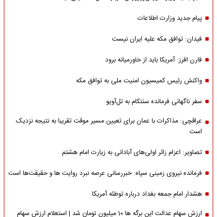
پیام جدید وزارت اطلاعات
فیدان: توافق مکه علیه ایران نیست
فارن افرز: آمریکا باید از خاورمیانه برود
واکنش رئیس کمیسیون امنیت ملی به توافق مکه
سفر ناگهانی فرمانده سنتکام به تل‌آویو
عراقچی: مذاکرات با عمان برای تعیین مسیر موقت تقریبا به نتیجه نزدیک
است
تصاویر: اعزام زائر اولی‌های آبادانی به زیارت امام هشتم
فرمانده نیروی زمینی سپاه: خبررسانی عرصه نبرد روایت ها و حقیقت‌ها است
هشدار امام جمعه بغداد درباره توطئه آمریکا
ارزش سهام عدالت این برگه ها 10 میلیون تومان شد | استعلام ارزش سهام