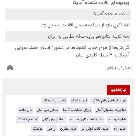
نیازمندیها
خرید اقساطی لوازم خانگی
قیمت تشک
اخبار بازنشستگان
مهاجرت تحصیلی آلمان
ویزای استارتاپ کانادا
مخازن پلی اتیلن
فال حافظ
قلیان میرداماد
کافه مناسب کار و مطالعه
مجله آرایش گرام
ثبت نام کالابرگ
خرید nft
خرید اکانت گوگل ادز
خرید زعفران
زرچین
بوکینگ