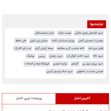
نیازمندیها
خرید اقساطی لوازم خانگی
قیمت تشک
اخبار بازنشستگان
مهاجرت تحصیلی آلمان
ویزای استارتاپ کانادا
مخازن پلی اتیلن
فال حافظ
قلیان میرداماد
کافه مناسب کار و مطالعه
مجله آرایش گرام
ثبت نام کالابرگ
خرید nft
خرید اکانت گوگل ادز
خرید زعفران
زرچین
بوکینگ
خرید پرینتر لیبل زن
آفرتایم
مزایده خودرو
فروشگاه لوله و اتصالات
طراحی سایت در اصفهان
خرید سکه پارسیان گرمی
آخرین اخبار
پربیننده ترین اخبار