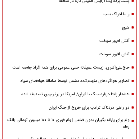
پشت‌پرده یک آرایش امنیتی تازه در منطقه
و ما ادراک بمب
هیچ
آتش افروز سوخت
آتش افروز سوخت
حاج‌علی‌اکبری: زیست عفیفانه حقی عمومی برای همه افراد جامعه است
تصاویر هواگردهای منهدم‌شده دشمن توسط سامانۀ هوافضای سپاه
هشدار پانتا درباره جنگ با ایران/ آمریکا در برابر چین تضعیف شده
دو راهی دردناک ترامپ برای خروج از جنگ ایران
وام برای یارانه بگیران بدون ضامن | وام فوری ۱۰ تا ۱۰۰ میلیون تومانی بانک
رفاه