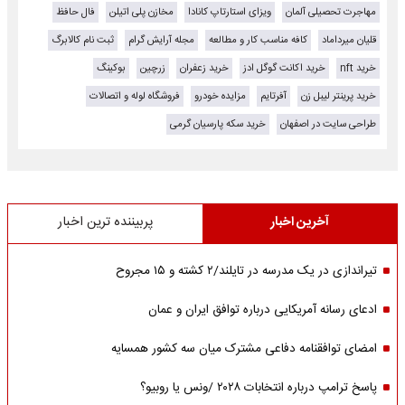
مهاجرت تحصیلی آلمان
ویزای استارتاپ کانادا
مخازن پلی اتیلن
فال حافظ
قلیان میرداماد
کافه مناسب کار و مطالعه
مجله آرایش گرام
ثبت نام کالابرگ
خرید nft
خرید اکانت گوگل ادز
خرید زعفران
زرچین
بوکینگ
خرید پرینتر لیبل زن
آفرتایم
مزایده خودرو
فروشگاه لوله و اتصالات
طراحی سایت در اصفهان
خرید سکه پارسیان گرمی
آخرین اخبار
پربیننده ترین اخبار
تیراندازی در یک مدرسه در تایلند/۲ کشته و ۱۵ مجروح
ادعای رسانه آمریکایی درباره توافق ایران و عمان
امضای توافقنامه دفاعی مشترک میان سه کشور همسایه
پاسخ ترامپ درباره انتخابات ۲۰۲۸ /ونس یا روبیو؟