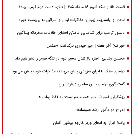
قیمت طلا و سکه امروز ۱۶ مرداد ۱۴۰۵ | طلای دست دوم گرمی چند؟
ادعای وال‌استریت ژورنال: مذاکرات لبنان و اسرائیل به بن‌بست خورد
دستور ترامپ برای شناسایی عاملان افشای اطلاعات محرمانه پنتاگون
خبر تلخ آخر هفته | امیر حیدری درگذشت +عکس
محسن رضایی: اجازه باز شدن مسیر دوم در تنگه هرمز را نخواهیم داد
ترامپ: جنگ با ایران به‌زودی پایان می‌یابد؛ مذاکرات خوب پیش می‌رود
گفت‌وگوی ترامپ با بن سلمان درباره ایران
پزشکیان: آموزش حق همه مردم است؛ نه فقط پولدارها
اخراج دو مأمور ارشد «موساد»؛
پاسخ ایران به ادعای وزیر خارجه پیشین آلمان