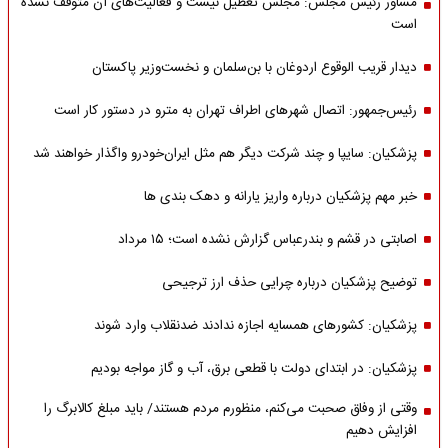
مشاور رئیس مجلس: مجلس تعطیل نیست و فعالیت‌های آن متوقف نشده
است
دیدار قریب الوقوع اردوغان با بن‌سلمان و نخست‌وزیر پاکستان
رئیس‌جمهور: اتصال شهرهای اطراف تهران به مترو در دستور کار است
پزشکیان: سایپا و چند شرکت دیگر هم مثل ایران‌خودرو واگذار خواهند شد
خبر مهم پزشکیان درباره واریز یارانه و دهک بندی ها
اصابتی در قشم و بندرعباس گزارش نشده است؛ ۱۵ مرداد
توضیح پزشکیان درباره چرایی حذف ارز ترجیحی
پزشکیان: کشورهای همسایه اجازه ندادند ضدنقلاب وارد شوند
پزشکیان: در ابتدای دولت با قطعی برق، آب و گاز مواجه بودیم
وقتی از وفاق صحبت می‌کنم، منظورم مردم هستند/ باید مبلغ کالابرگ را
افزایش دهیم