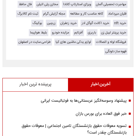
مهاجرت تحصیلی آلمان
ویزای استارتاپ کانادا
مخازن پلی اتیلن
فال حافظ
قلیان میرداماد
کافه مناسب کار و مطالعه
مجله آرایش گرام
ثبت نام کالابرگ
خرید nft
خرید اکانت گوگل ادز
خرید زعفران
زرچین
بوکینگ
خرید پرینتر لیبل زن
باربری
آفرتایم
مزایده خودرو
بلیط هواپیما
فروشگاه لوله و اتصالات
لوازم یدکی ماشین های کیا
طراحی سایت در اصفهان
قهوه ساز دلونگی
آخرین اخبار
پربیننده ترین اخبار
پیشنهاد وسوسه‌انگیز عربستانی‌ها به فوتبالیست ایرانی
خبر فوق العاده برای بورس بازان
تسویه معوقات حقوق بازنشستگان تامین اجتماعی | معوقات حقوق
بازنشستگان چقدر است؟