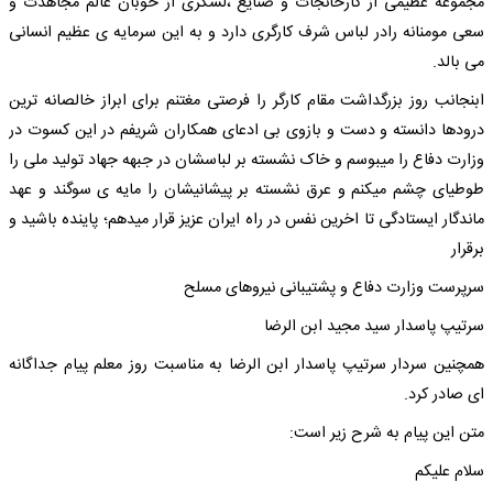
مجموعه عظیمی از کارخانجات و صنایع ،لشکری از خوبان عالم مجاهدت و
سعی مومنانه رادر لباس شرف کارگری دارد و به این سرمایه ی عظیم انسانی
می بالد.
ابنجانب روز بزرگداشت مقام کارگر را فرصتی مغتنم برای ابراز خالصانه ترین
درودها دانسته و دست و بازوی بی ادعای همکاران شریفم در این کسوت در
وزارت دفاع را میبوسم و خاک نشسته بر لباسشان در جبهه جهاد تولید ملی را
طوطیای چشم میکنم و عرق نشسته بر پیشانیشان را مایه ی سوگند و عهد
ماندگار ایستادگی تا اخرین نفس در راه ایران عزیز قرار میدهم؛ پاینده باشید و
برقرار
سرپرست وزارت دفاع و پشتیبانی نیروهای مسلح
سرتیپ پاسدار سید مجید ابن الرضا
همچنین سردار سرتیپ پاسدار ابن الرضا به مناسبت روز معلم پیام جداگانه
ای صادر کرد.
متن این پیام به شرح زیر است:
سلام علیکم