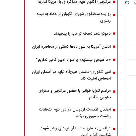
عراقچی: اکنون هیچ مذاکره‌ای با آمریکا نداریم
د
روایت سخنگوی شورای نگهبان از حمله به بیت
رهبری
دموکرات‌ها نسخه ترامپ را پیچیدند
اذعان آمریکا به عبور ده‌ها کشتی از محاصره ایران
«ما هیچی نیستیم» یا سواد ادبی کافی نداریم؟
امیر شکوری: دشمن هیچ‌گاه نباید در آسمان ایران
احساس امنیت کند
مراسم تعزیه‌خوانی با حضور عراقچی و سفرای
خارجی +فیلم
احتمال شکست اردوغان در دور دوم انتخابات
ریاست جمهوری ترکیه
عراقچی: پیمان امت با آرمان‌های رهبر شهید
شکست‌ناپذیر است