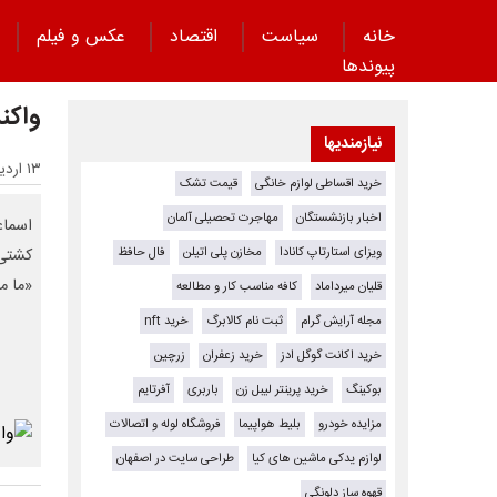
خانه
سیاست
اقتصاد
عکس و فیلم
پیوند‌ها
واکن
نیازمندیها
۱۳ اردیبهشت ۱۴۰۵ - ۰۸:۱۱
خرید اقساطی لوازم خانگی
قیمت تشک
اخبار بازنشستگان
مهاجرت تحصیلی آلمان
اسماع
ویزای استارتاپ کانادا
مخازن پلی اتیلن
فال حافظ
کشتی‌
«ما م
قلیان میرداماد
کافه مناسب کار و مطالعه
مجله آرایش گرام
ثبت نام کالابرگ
خرید nft
خرید اکانت گوگل ادز
خرید زعفران
زرچین
بوکینگ
خرید پرینتر لیبل زن
باربری
آفرتایم
مزایده خودرو
بلیط هواپیما
فروشگاه لوله و اتصالات
لوازم یدکی ماشین های کیا
طراحی سایت در اصفهان
قهوه ساز دلونگی