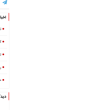
اخبا
ت
ک
ت
ر
ح
دیدگ