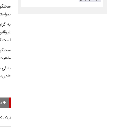
سخنگوی
صراحتا 
به گزا
غیرقان
است که
سخنگوی
ماهیت م
بقائی ت
عادی‌س
دز
لینک کو