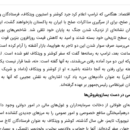
اقتصاد: هنگامی که ترامپ اعلام کرد جرد کوشنر و استیون ویتکاف، فرستادگان وی
ر صلح، برای از سرگیری مذاکرات صلح با ایران به پاکستان بازخواهند گشت، ای
ان نشانه‌ای از نزدیک شدن جنگ به پایان خود تلقی شد. شاخص‌های بو
ین سطح تاریخی خود بسته شدند و امید به کاهش قیمت روزافزون بنزین قوت 
می‌رسید صرفِ سوار شدن این دو تاجر به هواپیما، بازار آشفته را آرام کرده است
 ۲۴ ساعت بعد، ترامپ به رسانه‌ها گفت که سفر کوشنر و ویتکاف لغو شده است. ا
که این دو مرد آماده رفتن می‌شدند، به آنها گفته است: «نه، شما قرار نیست یک 
اعته برای رفتن به آنجا داشته باشید.» او از کوشنر و ویتکاف (داماد و شریک 
اش) به عنوان «آدم‌های من» یاد کرد؛ اشاره‌ای به نقش عجیبی که آنها به 
ان غیرنظامی رئیس‌جمهور بر عهده گرفته‌اند.
سی در دست بسازوبفروش‌ها
ه‌ای طولانی از دخالت سرمایه‌داران و غول‌های مالی در امور دولتی وجود دارد
درهم‌آمیختگی منافع خصوصی و امور عمومی را به مرزهای جدیدی کشانده اس
نیویورک تایمز، طی سال گذشته، کوشنر و ویتکاف به عنوان فرستادگان کاخ سف
جهان سفر کرده‌اند: آنها با حماس، ولادیمیر پوتین، ولودیمیر زلنسکی و بسیاری