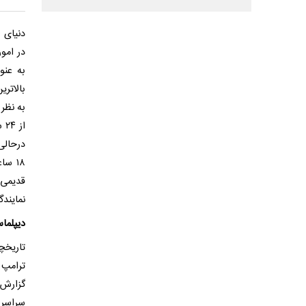
دنیای 
در امو
به عنو
بالاتر
به نظر 
از
درحالی‌
۱۸ س
قدیمی‌
نمایندگ
دیپلما
تاریخچ
ترامپ 
گزارش 
سراسر 