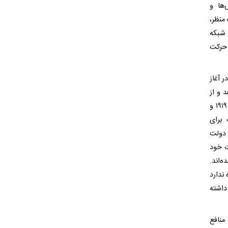
‌ها و
 منظر،
 شبکه
 حرکت
 آغاز
د و از
جنگ جلوگیری کند. او هزینه ساخت کاخ صلح در لاهه را تامین کرد. کارنگی در سال ۱۹۱۹ و
 برای
 دولت
ت خود
‌اند.
ندارد
داشته
منافع