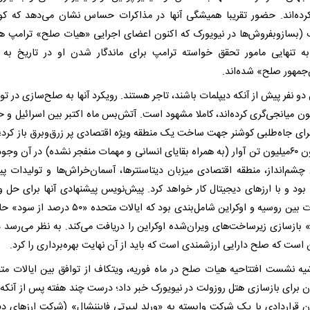
کرده‌اند. حضور تقریبا همیشگی آنها در مذاکرات حساس نشان می‌دهد که کو
 (بسازوبفروش‌ها در نیویورک که اکنون اعضای اجرایی «هیات صلح» ترامپ ه
 به تنهایی مامور تحقق خواسته ترامپ برای ماندگار شدن او در تاریخ به 
جمهور صلح» شده‌اند.
 دو نفر پیش از آنکه دیپلمات باشند، تاجر هستند. رویکرد آنها به صلح‌سازی در تو
نون میانجی‌گری کرده‌اند، کاملا مشهود است. آتش‌بس ماه اکتبر بین اسرائیل و 
 برای جاه‌طلبی کوشنر جهت ساخت یک منطقه ویژه اقتصادی پر زرق‌وبرق باز کرد؛
که اکنون ۶۰‌میلیون تن آوار (به همراه بقایای انسانی و مهمات منفجر نشده) در آن وجود
 چشم‌انداز، منطقه اقتصادی میزبان دیتاسنترها، آسمان‌خراش‌ها و تولیدات پی
بود و با ارزهای دیجیتال کار خواهد کرد. پیش‌نویس پیشنهادی آنها برای حل 
مذاکرات بین روسیه و اوکراین شامل‌بندی بود که ایالات متحده «۵۰
» بازسازی زیرساخت‌های ویران‌شده اوکراین را دریافت می‌کند. به نظر می‌رسد د
ن است که صلح دارایی ارزشمندی است که باید از آن نهایت بهره‌برداری را کرد.
یه نشست افتتاحیه هیات صلح در ماه فوریه، ویتکاف از توافق بین ایالات مت
ن برای بازسازی هتل روزولت در نیویورک خبر داد؛ درست چند هفته پس از آنکه
ن قراردادی با یک شرکت وابسته به «ورلد لیبرتی فایننشال» (شرکت ارزهای دی