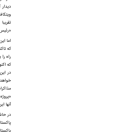
دیدار 
ویتکاف
تقریبا
«رئیس‌
اما این
که تاک
راه را
در این
خواهد 
«پروژه
آنها ای
در حاش
پاکستا
پاکستا