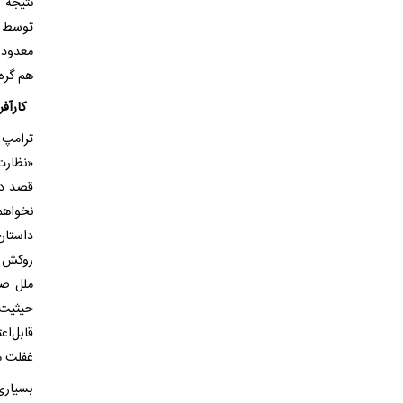
نتیجه 
توسط د
معدود 
هم گره 
کارآف
ترامپ 
«نظارت
قصد دا
نخواهم
داستان
روکش ط
ملل صر
حیثیت 
قابل‌ا
غفلت م
بسیاری