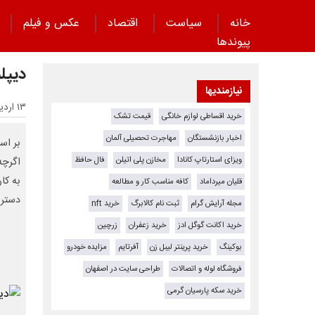
خانه
سیاست
اقتصاد
عکس و فیلم
پیوند‌ها
دیپل
نیازمندیها
۱۳ اردیبهشت ۱۴۰۵ - ۱۱:۰۰
خرید اقساطی لوازم خانگی
قیمت تشک
اخبار بازنشستگان
مهاجرت تحصیلی آلمان
بر اس
ویزای استارتاپ کانادا
مخازن پلی اتیلن
فال حافظ
اگرچه
به کا
قلیان میرداماد
کافه مناسب کار و مطالعه
دسترس
مجله آرایش گرام
ثبت نام کالابرگ
خرید nft
خرید اکانت گوگل ادز
خرید زعفران
زرچین
بوکینگ
خرید پرینتر لیبل زن
آفرتایم
مزایده خودرو
فروشگاه لوله و اتصالات
طراحی سایت در اصفهان
خرید سکه پارسیان گرمی