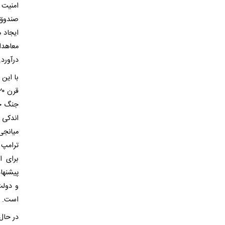
امنیت 
صندوق‌ه
ایجاد 
معاهدا
درآورد.
با این 
اندکی 
میانجی
ترامپ 
برای ا
پیشنهاد
و دولت
است.
در حال