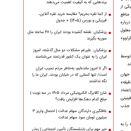
برندهایی که به کیفیت اهمیت می‌دهند
کی از
از کجا نقره بخریم؟ مقایسه خرید نقره آنلاین،
منافع
فیزیکی و بورس (1405) + جدول
رباره
لولِ
پزشکیان: نقشه کشیده بودند ایران را ۴۸ ساعته مثل
راوو»
سوریه بگیرند
پزشکیان: علیرغم مشکلات دو سال گذشته، امروز
 توسط
ایران را به عنوان یک کشور قدرتمند می‌شناسند
ند.
اگر تا امروز مانده‌ایم، به‌خاطر مردم نجیب ایران
 جهان
است/ تنها کسانی که در خیابان بودند، ایران ما را
نگه نداشتند
ما کوشنر این کار را نکرده است. (او در ماه ژانویه به برنامه «۶۰ دقیقه»
عتماد
شارژ کالابرگ الکترونیکی مرداد ۱۴۰۵ در سه نوبت |
ینیتی
مبلغ کدام دهک‌ها افزایش یافت؟
ل جذب
غافلگیری دارندگان سهام عدالت | احتمال واریز ۳
میلیون تومان سود سهام عدالت
را به
خبر مهم برای بازنشستگان تأمین اجتماعی | زمان