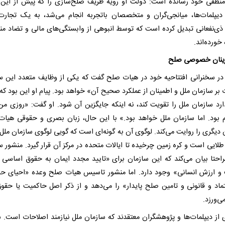
منطقی خود رسانده است: دولت او رویه ظریف صلح‌سازی را که پیش از این 
یپلمات‌ها، میانجی‌گران و متخصصان باتجربه انجام می‌شد، به یک تجارت
ذی‌نفعانی تبدیل کرده است که توسط انبوهی از وابستگی‌های مالی و تضاد منا
خورده‌اند.
رینان خصوصی صلح
در سخنرانی افتتاحیه خود در هیات صلح گفت که یکی از وظایف متعدد این س
 بر سازمان ملل و اطمینان از عملکرد صحیح آن» خواهد بود. پیام او این بود که
رد سازمان ملل را تقویت کند، نه اینکه جایگزین آن شود. او گفت: «روزی من 
 بود. اما سازمان ملل خواهد بود.» با این حال، زبان بصری و حقوقی هیا
 دیگری را روایت می‌کند. لوگوی آن به گونه‌ای است که گویی لوگوی سازمان ملل 
لایی است و کره زمین چرخیده تا ایالات متحده در مرکز آن قرار گیرد. منشور س
احتا بیان می‌کند که این سازمان برای «تایید مجدد ایمان به حقوق اساسی 
و ارزش انسانی» وجود دارد. اما منشور تاسیس هیات صلح وعده «احیای ح
عتماد و قانونی و تامین صلح پایدار» را می‌دهد و از ذکر اصل حاکمیت یا حقو
ی‌ورزد.
 از دیپلمات‌ها و پژوهشگران معتقدند که سازمان ملل نیازمند اصلاحات است. 