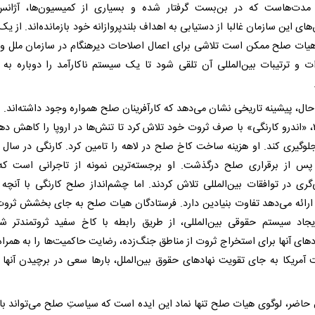
مدت‌هاست که در بن‌بست گرفتار شده و بسیاری از کمیسیون‌ها، آژانس
ای این سازمان غالبا از دستیابی به اهداف بلندپروازانه خود بازمانده‌اند. از یک
هیات صلح ممکن است تلاشی برای اعمال اصلاحات دیرهنگام در سازمان ملل و
ت و ترتیبات بین‌المللی آن تلقی شود تا یک سیستم ناکارآمد را دوباره به
حال، پیشینه تاریخی نشان می‌دهد که کارآفرینان صلح همواره وجود داشته‌اند. در
قرن ۲۰، «اندرو کارنگی» با صرف ثروت خود تلاش کرد تا تنش‌ها در اروپا را کاهش ده
پس از برقراری صلح درگذشت. او برجسته‌ترین نمونه از تاجرانی است که
‌گری در توافقات بین‌المللی تلاش کردند. اما چشم‌انداز صلح کارنگی با آنچه
ارائه می‌دهد تفاوت بنیادین دارد. فرستادگان هیات صلح به جای بخشش ثرو
یجاد سیستم حقوقی بین‌المللی، از طریق رابطه با کاخ سفید ثروتمندتر شده
های آنها برای استخراج ثروت از مناطق جنگ‌زده، رضایت حاکمیت‌ها را به همراه 
 آمریکا به جای تقویت نهادهای حقوق بین‌الملل، بارها سعی در برچیدن آنها 
 حاضر، لوگوی هیات صلح تنها نماد این ایده است که سیاستِ صلح می‌تواند با 