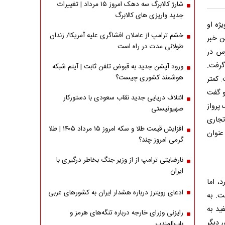
شارژ کالابرگ سه دهک امروز ۱۵ مرداد | تغییرات
جدید واریزی های کالابرگ
ژه او
خشم ترامپ از عاملان افشاگری‌ علیه آمریکا/ زندان
ن خبر
طولانی مدت در راه است
رس در
گرفت.
ورود آپشن جدید به قبوض تلفن ثابت | آیتم شبکه
هوشمند کشوری چیست؟
. کمتر
و گفت
ائتلاف دریایی جدید نقاب سعودی با دستورکار
پرواز
صهیونیستی
تجاری
افزایش قیمت طلا و سکه امروز ۱۵ مرداد ۱۴۰۵ | طلا
عنوان
گرمی امروز چند؟
نارضایتی ترامپ از از وزیر جنگ بخاطر درگیری با
ایران
، اما
ادعای رویترز درباره هشدار ایران به کشورهای عربی
ت. به
ید به
رایزنی وزرای خارجه درباره تنگه‌های هرمز و
 دیگر
باب‌المندب