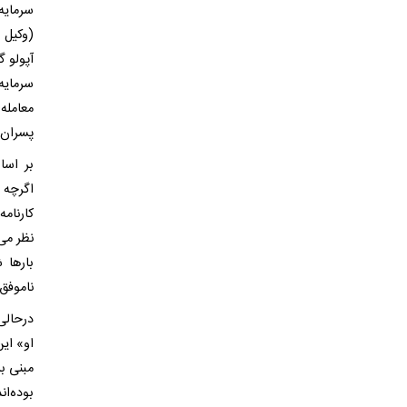
سرمایه
(وکیل 
سرمایه
پسران 
بر اسا
اگرچه 
کارنامه
بارها 
ناموفق
درحالی‌
مبنی ب
بوده‌ا