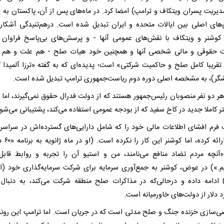
یریت پسران ویتکاف و ترامپ) امضا کرد. در ماه‌های پس از آن، پاکستان به ی
‌های اصلی بین ایالات متحده و ایران تبدیل شده است. درهم‌تنیدگی آشکار 
کوشنر و ویتکاف با نقش‌های عمومی آنها - و پرسش‌های بی‌پاسخ فراوان د
حقوقی و مالی شخصی آنها و همچنین خود هیات صلح - هم علت و هم مع
 تقریبا کامل صلح و حاکمیت شرکتی» است؛ پدیده‌ای که به گفته «ترزا آلمیدا ک
گر)، به مشخصه اصلی دوره دوم ریاست‌جمهوری ترامپ تبدیل شده است.
هر دو نفر منصوبان رئیس‌جمهور هستند که از دولت فدرال حقوق نمی‌گیرند، اما
 کاملا جدید در کاخ سفید که از بودجه عمومی استفاده می‌کند، پشتیبانی می‌شو
 فرم افشای اطلاعات مالی خود را که شامل دارایی‌های گسترده‌اش در سراسر
است ارائه کرده، ا
آنچه مردم تضاد منافع می‌نامند، من و استیو آن را تجربه و روابط قابل‌ا
یم.») در عوض، کوشنر به جمع‌آوری سرمایه برای شرکت سرمایه‌گذاری خود (اف
ز) ادامه داده و درحالی‌که در مذاکرات صلح منطقه شرکت می‌کند، به دنبا
سازی خزنده جنگ و صلح مدتی است که در جریان است. اما ترامپ این روند 