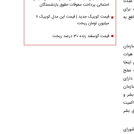
عمدتا
احتمالی پرداخت معوقات حقوق بازنشستگان
 برای
قیمت کوییک جدید | قیمت این مدل کوییک ۸
فع به
میلیون تومان ریخت
قیمت گوسفند زنده 30 درصد ریخت
ازمان
 هیات
اینجا
ت صلح
دارای
ازمان
بشر و
اکمیت
ق بشر
شورای