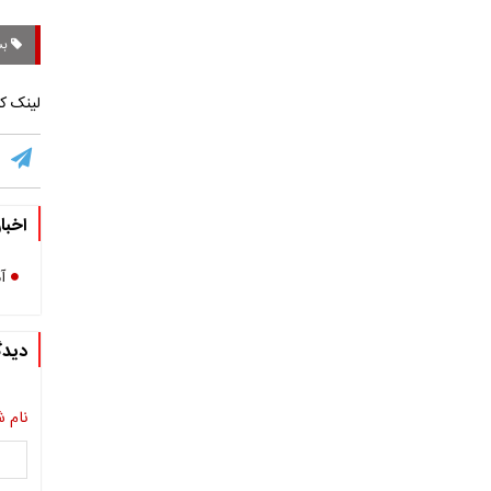
بس
لینک کو
اخبا
آ
دیدگ
نام ش