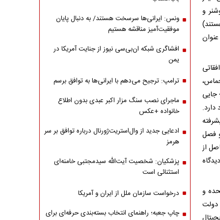
شنر و
ونس: ایرانی‌ها سرسخت هستند/ به دنبال پایان
ستند)
موفقیت‌آمیز مناقشه هستیم
عنوان
افشاگری شبکه ان‌بی‌سی نیوز از جنایت آمریکا در
یمن
افقاتی
حماس،
ترامپ: ترجیح می‌دهم با ایرانی‌‌ها به توافق برسم
 جایی
ماجرای نصب سنگ مزار اکبر عبدی بدون اطلاع
 دارد.
خانواده +عکس
شرفته
ادعایی جدید از وال‌استریت‌ژورنال درباره توافق بر سر
و فصل
هرمز
 درصد از سود» حاصل از
یدگاه
پزشکیان: شخصیت آیت‌الله سیدمجتبی خامنه‌ای
استثنائی است
حده و
درخواست سازمان ملل از ایران و آمریکا
 دولت
چاپ جعبه؛ راهنمای انتخاب بسته‌بندی حرفه‌ای برای
جیتال