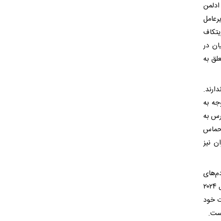
ادلمن
رعامل
دلار در گروه ویتکاف
ان در
تال متعلق به
ارند.
جه به
رس به
رات با حماس
ن نیز
م‌های
او» این فشار را احساس نمی‌کنند. ویتکاف و کوشنر هر دو (با وجود وعده‌هایی در سال ۲۰۲۴
ت خود
است.