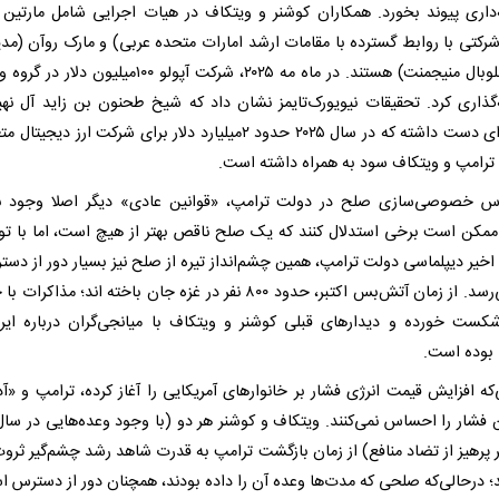
‌داری پیوند بخورد. همکاران کوشنر و ویتکاف در هیات اجرایی شامل مارتین 
شرکتی با روابط گسترده با مقامات ارشد امارات متحده عربی) و مارک روآن (مدی
آپولو گلوبال منیجمنت) هستند. در ماه مه ۲۰۲۵، شرکت آپولو ۱۰۰‌میلیون 
‌گذاری کرد. تحقیقات نیویورک‌تایمز نشان داد که شیخ طحنون بن زاید آل نهی
معامله‌ای دست داشته که در سال ۲۰۲۵ حدود ۲‌میلیارد دلار برای شرکت ارز دیجی
ترامپ و ویتکاف سود به همراه داشته است.
س خصوصی‌سازی صلح در دولت ترامپ، «قوانین عادی» دیگر اصلا وجود ند
ممکن است برخی استدلال کنند که یک صلح ناقص بهتر از هیچ است، اما با تو
 اخیر دیپلماسی دولت ترامپ، همین چشم‌انداز تیره از صلح نیز بسیار دور از دست
نظر می‌رسد. از زمان آتش‌بس اکتبر، حدود ۸۰۰ نفر در غزه جان باخته اند؛ مذاک
شکست خورده و دیدارهای قبلی کوشنر و ویتکاف با میانجی‌گران درباره ایرا
 بوده است.
که افزایش قیمت انرژی فشار بر خانوارهای آمریکایی را آغاز کرده، ترامپ و «آد
ر پرهیز از تضاد منافع) از زمان بازگشت ترامپ به قدرت شاهد رشد چشم‌گیر ثرو
ند؛ درحالی‌که صلحی که مدت‌ها وعده آن را داده بودند، همچنان دور از دسترس 