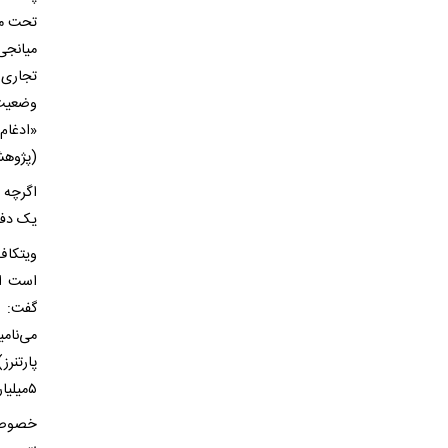
تحت مد
میانجی
تجاری 
وضعیت 
«ادغام
(پژوهش
اگرچه 
یک دفتر
ویتکاف
گفت: «
می‌نام
پارتنر
۵‌میلیارد دلار از دولت‌های خاورمیانه است.
خصوصی‌