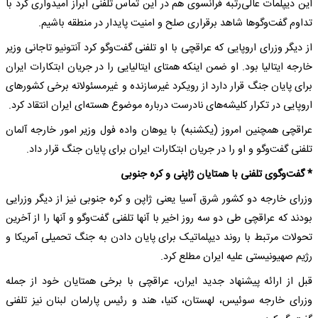
این دیپلمات عالی‌رتبه فرانسوی هم در این تماس تلفنی ابراز امیدواری کرد با
تداوم گفت‌وگوها شاهد برقراری صلح و امنیت پایدار در منطقه باشیم.
از دیگر وزرای اروپایی که عراقچی با او تلفنی گفت‌وگو کرد آنتونیو تاجانی وزیر
خارجه ایتالیا بود. او ضمن اینکه همتای ایتالیایی را در جریان ابتکارات ایران
برای پایان جنگ قرار دارد از رویکرد غیرسازنده و غیرمسئولانه برخی کشورهای
اروپایی در تکرار کلیشه‌های نادرست درباره موضوع هسته‌ای ایران انتقاد کرد.
عراقچی همچنین امروز (یکشنبه) با یوهان واده فول وزیر امور خارجه آلمان
تلفنی گفت‌وگو و او را در جریان ابتکارات ایران برای پایان جنگ قرار داد.
* گفت‌وگوی تلفنی با همتایان ژاپنی و کره جنوبی
وزرای خارجه دو کشور شرق آسیا یعنی ژاپن و کره جنوبی نیز از دیگر وزرایی
بودند که عراقچی طی دو سه روز اخیر با آنها تلفنی گفت‌وگو و آنها را از آخرین
تحولات مرتبط با روند دیپلماتیک برای پایان دادن به جنگ تحمیلی آمریکا و
رژیم صهیونیستی علیه ایران مطلع کرد.
قبل از ارائه پیشنهاد جدید ایران، عراقچی با برخی همتایان خود از جمله
وزرای خارجه سوئیس، لهستان، کنیا، هند و رئیس پارلمان لبنان نیز تلفنی