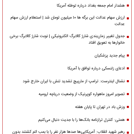
هشدار امام جمعه بغداد درباره توطئه آمریکا
ارزش سهام عدالت این برگه ها 10 میلیون تومان شد | استعلام ارزش سهام
عدالت
جدول تغییر زمان‌بندی شارژ کالابرگ الکترونیکی | نوبت شارژ کالابرگ برخی
خانوارها به تعویق افتاد
پیام جدید پزشکیان
ادعای زلنسکی درباره توافق با آمریکا
نشنال اینترست: ترامپ از مارپیچ تشدید تنش با ایران خارج شود
تصویر امروز ماهواره کوپرنیک از وضعیت دریاچه ارومیه
وزش باد در تهران تا پایان هفته
همتی: کنترل ترازنامه بانک‌ها را با جدیت دنبال می‌کنیم
رهبر شهید انقلاب: آمریکایی‌ها صدها هزار نفر را با بمب اتم کشتند بدون