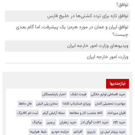
نیازمندیها
خرید اقساطی لوازم خانگی
قیمت تشک
اخبار بازنشستگان
مهاجرت تحصیلی آلمان
ویزای استارتاپ کانادا
مخازن پلی اتیلن
فال حافظ
قلیان میرداماد
کافه مناسب کار و مطالعه
مجله آرایش گرام
ثبت نام کالابرگ
خرید nft
خرید اکانت گوگل ادز
خرید زعفران
زرچین
بوکینگ
خرید پرینتر لیبل زن
باربری
آفرتایم
مزایده خودرو
بلیط هواپیما