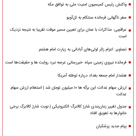
واکنش رئیس کمیسیون امنیت ملی به توافق مکه
سفر ناگهانی فرمانده سنتکام به تل‌آویو
عراقچی: مذاکرات با عمان برای تعیین مسیر موقت تقریبا به نتیجه نزدیک
است
تصاویر: اعزام زائر اولی‌های آبادانی به زیارت امام هشتم
فرمانده نیروی زمینی سپاه: خبررسانی عرصه نبرد روایت ها و حقیقت‌ها است
هشدار امام جمعه بغداد درباره توطئه آمریکا
ارزش سهام عدالت این برگه ها 10 میلیون تومان شد | استعلام ارزش سهام
عدالت
جدول تغییر زمان‌بندی شارژ کالابرگ الکترونیکی | نوبت شارژ کالابرگ برخی
خانوارها به تعویق افتاد
پیام جدید پزشکیان