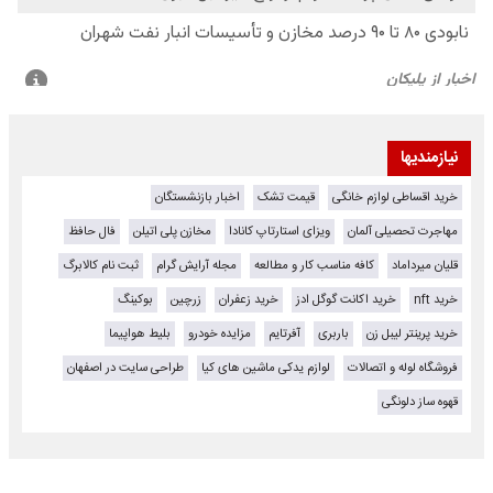
نیازمندیها
خرید اقساطی لوازم خانگی
قیمت تشک
اخبار بازنشستگان
مهاجرت تحصیلی آلمان
ویزای استارتاپ کانادا
مخازن پلی اتیلن
فال حافظ
قلیان میرداماد
کافه مناسب کار و مطالعه
مجله آرایش گرام
ثبت نام کالابرگ
خرید nft
خرید اکانت گوگل ادز
خرید زعفران
زرچین
بوکینگ
خرید پرینتر لیبل زن
باربری
آفرتایم
مزایده خودرو
بلیط هواپیما
فروشگاه لوله و اتصالات
لوازم یدکی ماشین های کیا
طراحی سایت در اصفهان
قهوه ساز دلونگی