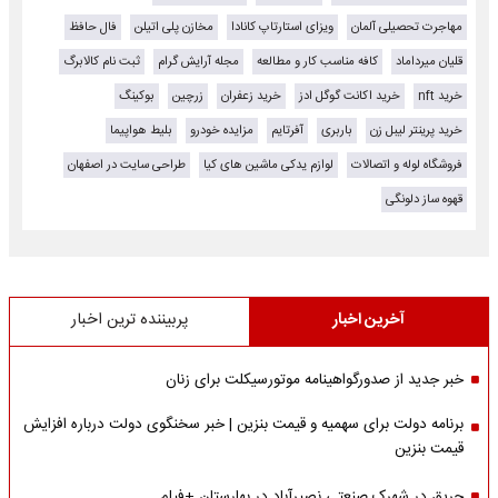
مهاجرت تحصیلی آلمان
ویزای استارتاپ کانادا
مخازن پلی اتیلن
فال حافظ
قلیان میرداماد
کافه مناسب کار و مطالعه
مجله آرایش گرام
ثبت نام کالابرگ
خرید nft
خرید اکانت گوگل ادز
خرید زعفران
زرچین
بوکینگ
خرید پرینتر لیبل زن
باربری
آفرتایم
مزایده خودرو
بلیط هواپیما
فروشگاه لوله و اتصالات
لوازم یدکی ماشین های کیا
طراحی سایت در اصفهان
قهوه ساز دلونگی
آخرین اخبار
پربیننده ترین اخبار
خبر جدید از صدورگواهینامه موتورسیکلت برای زنان
برنامه دولت برای سهمیه و قیمت بنزین | خبر سخنگوی دولت درباره افزایش
قیمت بنزین
حریق در شهرک صنعتی نصیرآباد در بهارستان +فیلم