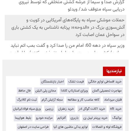
نیازمندیها
خرید اقساطی لوازم خانگی
قیمت تشک
اخبار بازنشستگان
مهاجرت تحصیلی آلمان
ویزای استارتاپ کانادا
مخازن پلی اتیلن
فال حافظ
قلیان میرداماد
کافه مناسب کار و مطالعه
مجله آرایش گرام
ثبت نام کالابرگ
خرید nft
خرید اکانت گوگل ادز
خرید زعفران
زرچین
ورق سیاه فولادایرانیان
بوکینگ
خرید پرینتر لیبل زن
باربری
آفرتایم
مزایده خودرو
بلیط هواپیما
فروشگاه لوله و اتصالات
لوازم یدکی ماشین های کیا
طراحی سایت در اصفهان