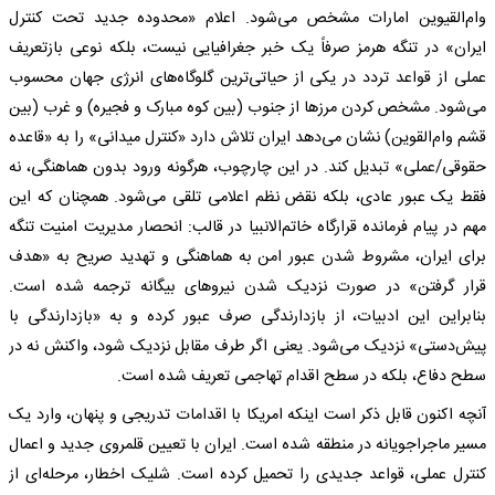
و‌ام‌القیوین امارات مشخص می‌شود. اعلام «محدوده جدید تحت کنترل
ایران» در تنگه هرمز صرفاً یک خبر جغرافیایی نیست، بلکه نوعی بازتعریف
عملی از قواعد تردد در یکی از حیاتی‌ترین گلوگاه‌های انرژی جهان محسوب
می‌شود. مشخص کردن مرز‌ها از جنوب (بین کوه مبارک و فجیره) و غرب (بین
قشم و‌ام‌القوین) نشان می‌دهد ایران تلاش دارد «کنترل میدانی» را به «قاعده
حقوقی/عملی» تبدیل کند. در این چارچوب، هرگونه ورود بدون هماهنگی، نه
فقط یک عبور عادی، بلکه نقض نظم اعلامی تلقی می‌شود. همچنان که این
مهم در پیام فرمانده قرارگاه خاتم‌الانبیا در قالب: انحصار مدیریت امنیت تنگه
برای ایران، مشروط شدن عبور امن به هماهنگی و تهدید صریح به «هدف
قرار گرفتن» در صورت نزدیک شدن نیرو‌های بیگانه ترجمه شده است.
بنابراین این ادبیات، از بازدارندگی صرف عبور کرده و به «بازدارندگی با
پیش‌دستی» نزدیک می‌شود. یعنی اگر طرف مقابل نزدیک شود، واکنش نه در
سطح دفاع، بلکه در سطح اقدام تهاجمی تعریف شده است.
آنچه اکنون قابل ذکر است اینکه امریکا با اقدامات تدریجی و پنهان، وارد یک
مسیر ماجراجویانه در منطقه شده است. ایران با تعیین قلمروی جدید و اعمال
کنترل عملی، قواعد جدیدی را تحمیل کرده است. شلیک اخطار، مرحله‌ای از