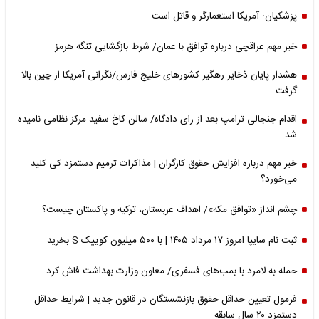
پزشکیان: آمریکا استعمارگر و قاتل است
خبر مهم عراقچی درباره توافق با عمان/ شرط بازگشایی تنگه هرمز
هشدار پایان ذخایر رهگیر کشورهای خلیج فارس/نگرانی آمریکا از چین بالا
گرفت
اقدام جنجالی ترامپ بعد از رای دادگاه/ سالن کاخ سفید مرکز نظامی نامیده
شد
خبر مهم درباره افزایش حقوق کارگران | مذاکرات ترمیم دستمزد کی کلید
می‌خورد؟
چشم انداز «توافق مکه»/ اهداف عربستان، ترکیه و پاکستان چیست؟
ثبت نام سایپا امروز ۱۷ مرداد ۱۴۰۵ | با ۵۰۰ میلیون کوییک S بخرید
حمله به لامرد با بمب‌های فسفری/ معاون وزارت بهداشت فاش کرد
فرمول تعیین حداقل حقوق بازنشستگان در قانون جدید | شرایط حداقل
دستمزد ۲۰ سال سابقه