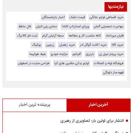
نیازمندیها
خرید اقساطی لوازم خانگی
قیمت تشک
اخبار بازنشستگان
مهاجرت تحصیلی آلمان
ویزای استارتاپ کانادا
مخازن پلی اتیلن
فال حافظ
قلیان میرداماد
کافه مناسب کار و مطالعه
مجله آرایش گرام
ثبت نام کالابرگ
خرید nft
خرید اکانت گوگل ادز
خرید زعفران
زرچین
بوکینگ
خرید پرینتر لیبل زن
باربری
آفرتایم
مزایده خودرو
بلیط هواپیما
فروشگاه لوله و اتصالات
لوازم یدکی ماشین های کیا
طراحی سایت در اصفهان
قهوه ساز دلونگی
آخرین اخبار
پربیننده ترین اخبار
انتشار برای اولین بار؛ تصاویری از رهبری