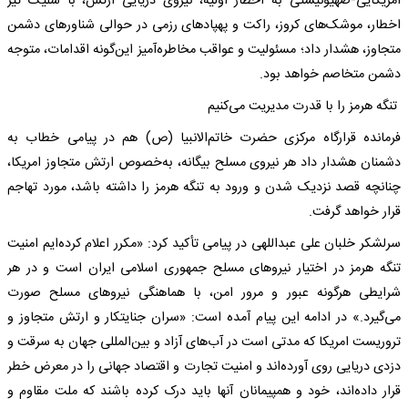
امریکایی‑صهیونیستی به اخطار اولیه، نیروی دریایی ارتش، با شلیک تیر
اخطار، موشک‌های کروز، راکت و پهپاد‌های رزمی در حوالی شناور‌های دشمن
متجاوز، هشدار داد؛ مسئولیت و عواقب مخاطره‌آمیز این‌گونه اقدامات، متوجه
دشمن متخاصم خواهد بود.
تنگه هرمز را با قدرت مدیریت می‌کنیم
فرمانده قرارگاه مرکزی حضرت خاتم‌الانبیا (ص) هم در پیامی خطاب به
دشمنان هشدار داد هر نیروی مسلح بیگانه، به‌خصوص ارتش متجاوز امریکا،
چنانچه قصد نزدیک شدن و ورود به تنگه هرمز را داشته باشد، مورد تهاجم
قرار خواهد گرفت.
سرلشکر خلبان علی عبداللهی در پیامی تأکید کرد: «مکرر اعلام کرده‌ایم امنیت
تنگه هرمز در اختیار نیرو‌های مسلح جمهوری اسلامی ایران است و در هر
شرایطی هرگونه عبور و مرور امن، با هماهنگی نیرو‌های مسلح صورت
می‌گیرد.» در ادامه این پیام آمده است: «سران جنایتکار و ارتش متجاوز و
تروریست امریکا که مدتی است در آب‌های آزاد و بین‌المللی جهان به سرقت و
دزدی دریایی روی آورده‌اند و امنیت تجارت و اقتصاد جهانی را در معرض خطر
قرار داده‌اند، خود و همپیمانان آنها باید درک کرده باشند که ملت مقاوم و