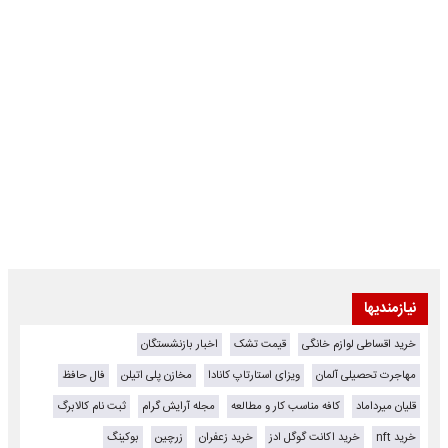
نیازمندیها
خرید اقساطی لوازم خانگی
قیمت تشک
اخبار بازنشستگان
مهاجرت تحصیلی آلمان
ویزای استارتاپ کانادا
مخازن پلی اتیلن
فال حافظ
قلیان میرداماد
کافه مناسب کار و مطالعه
مجله آرایش گرام
ثبت نام کالابرگ
خرید nft
خرید اکانت گوگل ادز
خرید زعفران
زرچین
بوکینگ