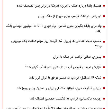
هشدار پانتا درباره جنگ با ایران/ آمریکا در برابر چین تضعیف شده
دو راهی دردناک ترامپ برای خروج از جنگ ایران
وام برای یارانه بگیران بدون ضامن | وام فوری ۱۰ تا ۱۰۰ میلیون تومانی بانک
رفاه
حساب سهام عدالتی ها پرپول شد| قیمت روز سهام عدالت یک میلیونی
چند؟
پیروزی خیالی ترامپ در جنگ با ایران
افزایش نجومی قبوض آب در تابستان | تعرفه آب گران شد؟
شبکه ۱۴ اسرائیل: ترامپ در مسیر توافق با ایران قرار دارد
ارزیابی تلگراف درباره توافق احتمالی ایران و عمان/ ایران پیروز شد
روزنامه پاکستانی: ترامپ به شکست حماسی اعتراف کند
جلسه ویژه دولت برای افزایش مبلغ کالابرگ | دهک‌های پایین درآمدی خبر