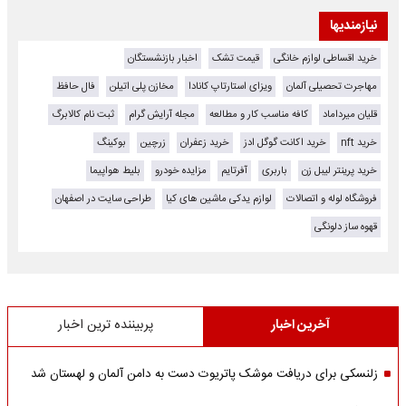
نیازمندیها
خرید اقساطی لوازم خانگی
قیمت تشک
اخبار بازنشستگان
مهاجرت تحصیلی آلمان
ویزای استارتاپ کانادا
مخازن پلی اتیلن
فال حافظ
قلیان میرداماد
کافه مناسب کار و مطالعه
مجله آرایش گرام
ثبت نام کالابرگ
خرید nft
خرید اکانت گوگل ادز
خرید زعفران
زرچین
بوکینگ
خرید پرینتر لیبل زن
باربری
آفرتایم
مزایده خودرو
بلیط هواپیما
فروشگاه لوله و اتصالات
لوازم یدکی ماشین های کیا
طراحی سایت در اصفهان
قهوه ساز دلونگی
آخرین اخبار
پربیننده ترین اخبار
زلنسکی برای دریافت موشک پاتریوت دست به دامن آلمان و لهستان شد