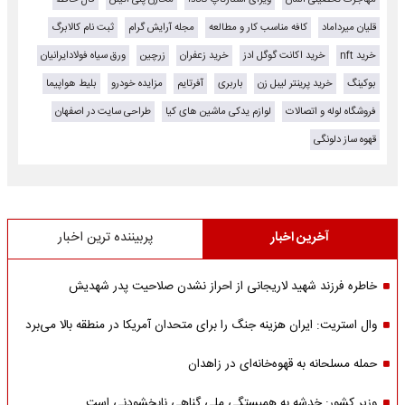
قلیان میرداماد
کافه مناسب کار و مطالعه
مجله آرایش گرام
ثبت نام کالابرگ
خرید nft
خرید اکانت گوگل ادز
خرید زعفران
زرچین
ورق سیاه فولادایرانیان
بوکینگ
خرید پرینتر لیبل زن
باربری
آفرتایم
مزایده خودرو
بلیط هواپیما
فروشگاه لوله و اتصالات
لوازم یدکی ماشین های کیا
طراحی سایت در اصفهان
قهوه ساز دلونگی
آخرین اخبار
پربیننده ترین اخبار
خاطره فرزند شهید لاریجانی از احراز نشدن صلاحیت پدر شهدیش
وال استریت: ایران هزینه جنگ را برای متحدان آمریکا در منطقه بالا می‌برد
حمله مسلحانه به قهوه‌خانه‌ای در زاهدان
وزیر کشور: خدشه به همبستگی ملی گناهی نابخشودنی است