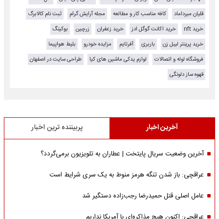
قلیان میرداماد
کافه مناسب کار و مطالعه
مجله آرایش گرام
ثبت نام کالابرگ
خرید nft
خرید اکانت گوگل ادز
خرید زعفران
زرچین
بوکینگ
خرید پرینتر لیبل زن
باربری
آفرتایم
مزایده خودرو
بلیط هواپیما
فروشگاه لوله و اتصالات
لوازم یدکی ماشین های کیا
طراحی سایت در اصفهان
قهوه ساز دلونگی
آخرین اخبار
پربیننده ترین اخبار
آخرین وضعیت سریال پایتخت | عطاران به تلویزیون برمی‌گردد؟
عراقچی: باز شدن تنگه هرمز منوط به یک سری شرایط است
عامل اصلی قتل حمیدرضا رجب‌زاده دستگیر شد
عراقچی: اکنون هیچ مذاکره‌ای با آمریکا نداریم